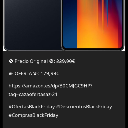
🚫 Precio Original 🚫:
229,90€
💫 OFERTA 💫: 179,99€
https://amazon.es/dp/B0CMJGC9HP?
tag=cazaofertasaz-21
#OfertasBlackFriday #DescuentosBlackFriday
#ComprasBlackFriday