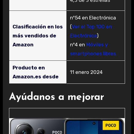
nº54 en Electrónica
Clasificación en los
(
Ver el Top 100 en
más vendidos de
Electrónica
)
Amazon
nº4 en
Móviles y
smartphones libres
Producto en
11 enero 2024
Amazon.es desde
Ayúdanos a mejorar