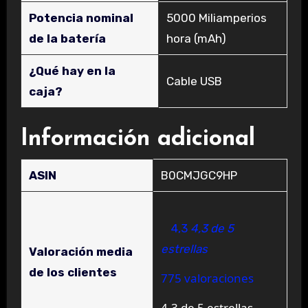
Potencia nominal
‎5000 Miliamperios
de la batería
hora (mAh)
¿Qué hay en la
‎Cable USB
caja?
Información adicional
ASIN
B0CMJGC9HP
4,3
4,3 de 5
estrellas
Valoración media
de los clientes
775 valoraciones
4,3 de 5 estrellas