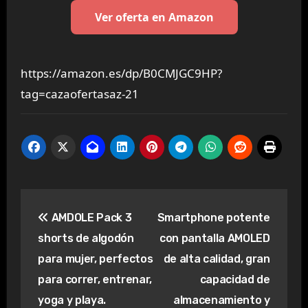
Ver oferta en Amazon
https://amazon.es/dp/B0CMJGC9HP?
tag=cazaofertasaz-21
Navegación
AMDOLE Pack 3
Smartphone potente
de
shorts de algodón
con pantalla AMOLED
entradas
para mujer, perfectos
de alta calidad, gran
para correr, entrenar,
capacidad de
yoga y playa.
almacenamiento y