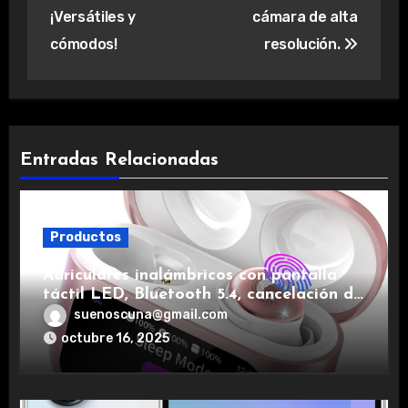
¡Versátiles y
cámara de alta
cómodos!
resolución.
Entradas Relacionadas
Productos
Auriculares inalámbricos con pantalla
táctil LED, Bluetooth 5.4, cancelación de
ruido, impermeables y de larga duración.
suenoscuna@gmail.com
octubre 16, 2025