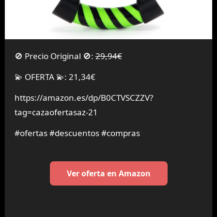
🚫 Precio Original 🚫:
29,94€
💫 OFERTA 💫: 21,34€
https://amazon.es/dp/B0CTVSCZZV?
tag=cazaofertasaz-21
#ofertas #descuentos #compras
Ver oferta en Amazon