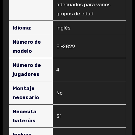
adecuados para varios
grupos de edad.
Idioma:
‎Inglés
Número de
‎EI-2829
modelo
Número de
‎4
jugadores
Montaje
‎No
necesario
Necesita
‎Sí
baterías
Incluye