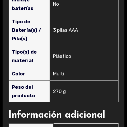
‎No
baterías
Tipo de
Batería(s) /
‎3 pilas AAA
Pila(s)
Tipo(s) de
‎Plástico
material
Color
‎Multi
Peso del
‎270 g
producto
Información adicional