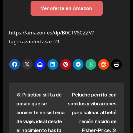
Ver oferta en Amazon
https://amazon.es/dp/B0CTVSCZZV?
tag=cazaofertasaz-21
Navegación
Práctica sillita de
Peluche perrito con
de
paseo que se
sonidos y vibraciones
entradas
convierte en sistema
para calmar al bebé
de viaje, ideal desde
recién nacido de
el nacimiento hasta
Fisher-Price.