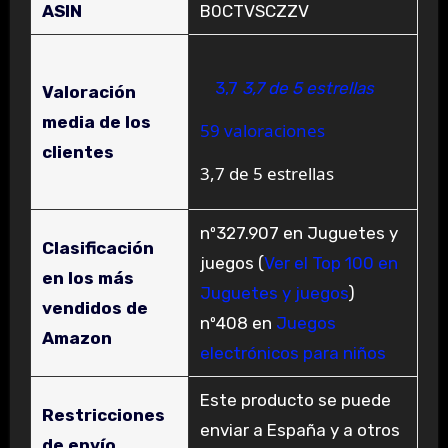
ASIN
B0CTVSCZZV
3,7
3,7 de 5 estrellas
Valoración
media de los
59 valoraciones
clientes
3,7 de 5 estrellas
nº327.907 en Juguetes y
Clasificación
juegos (
Ver el Top 100 en
en los más
Juguetes y juegos
)
vendidos de
nº408 en
Juegos
Amazon
electrónicos para niños
Este producto se puede
Restricciones
enviar a España y a otros
de envío