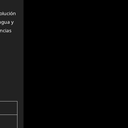
olución
 agua y
ncias