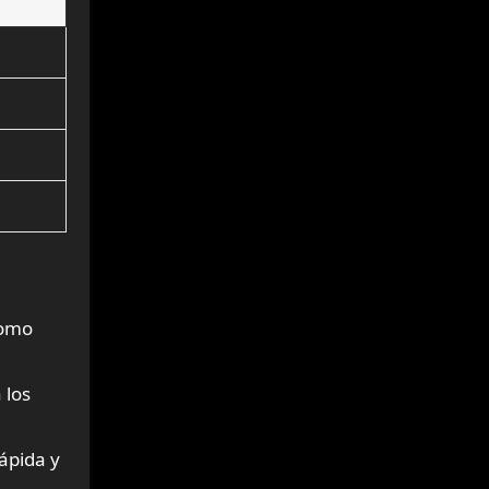
como
 los
ápida y