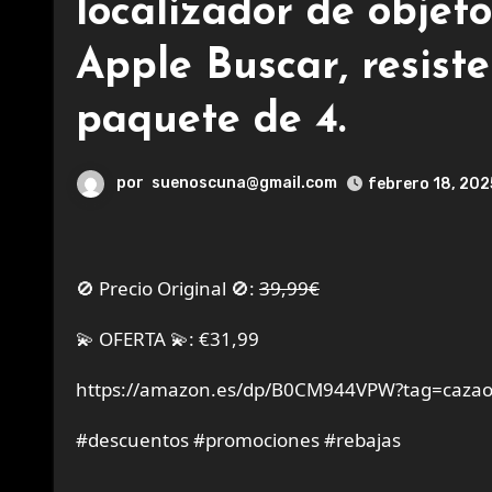
localizador de objet
Apple Buscar, resist
paquete de 4.
por
suenoscuna@gmail.com
febrero 18, 202
🚫 Precio Original 🚫:
39,99€
💫 OFERTA 💫: €31,99
https://amazon.es/dp/B0CM944VPW?tag=cazao
#descuentos #promociones #rebajas