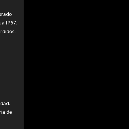
porado
ua IP67.
rdidos.
idad.
ría de