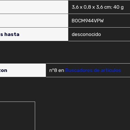
‎3,6 x 0,8 x 3,6 cm; 40 g
‎B0CM944VPW
as hasta
‎desconocido
zon
nº8 en
Buscadores de artículos