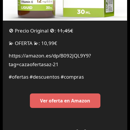
🚫 Precio Original 🚫:
11,45€
💫 OFERTA 💫: 10,99€
https://amazon.es/dp/B092JQL9Y9?
tag=cazaofertasaz-21
#ofertas #descuentos #compras
Ver oferta en Amazon