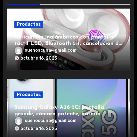
Productos
Auriculares inalámbricos con pantalla
táctil LED, Bluetooth 5.4, cancelación de
ruido, impermeables y de larga duración.
suenoscuna@gmail.com
octubre 16, 2025
Productos
Samsung Galaxy A36 5G: pantalla
grande, cámara potente, batería
duradera y carga rápida para una
suenoscuna@gmail.com
experiencia premium.
octubre 16, 2025