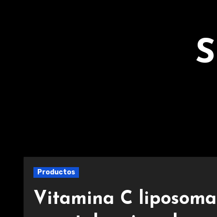
Ir
al
contenido
S
Productos
Vitamina C liposoma