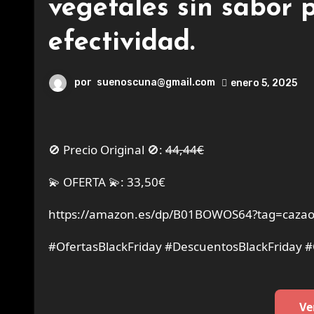
vegetales sin sabor 
efectividad.
por
suenoscuna@gmail.com
enero 5, 2025
🚫 Precio Original 🚫:
44,44€
💫 OFERTA 💫: 33,50€
https://amazon.es/dp/B01BOWOS64?tag=cazao
#OfertasBlackFriday #DescuentosBlackFriday 
Ve