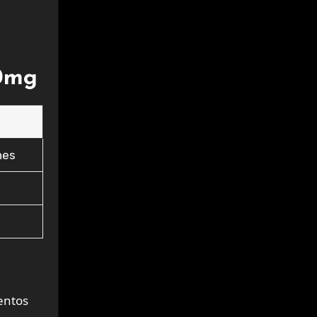
00mg
nes
o
entos