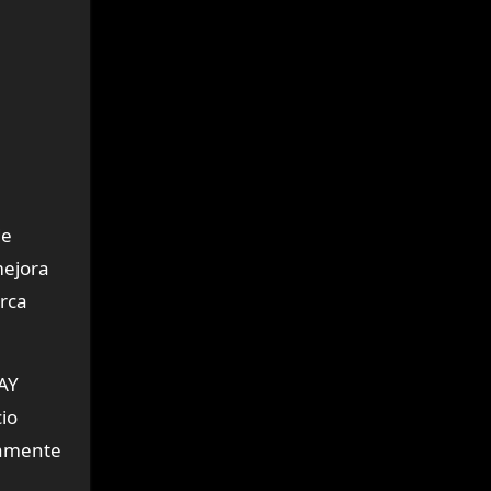
de
mejora
arca
RAY
io
ramente