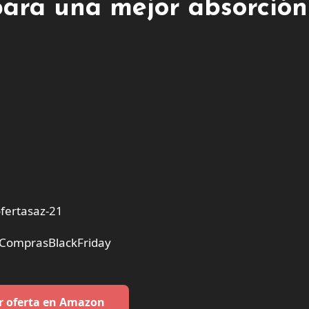
para una mejor absorción
fertasaz-21
#ComprasBlackFriday
r oferta en Amazon