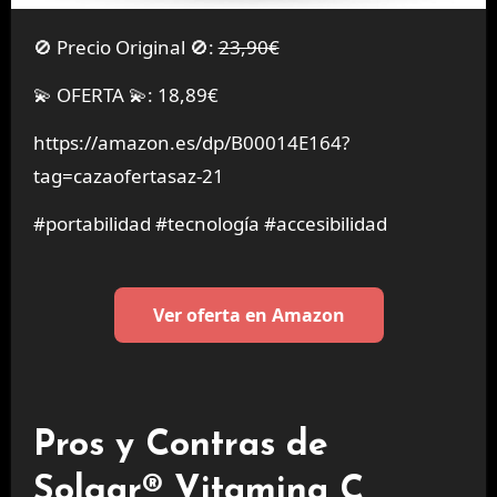
🚫 Precio Original 🚫:
23,90€
💫 OFERTA 💫: 18,89€
https://amazon.es/dp/B00014E164?
tag=cazaofertasaz-21
#portabilidad #tecnología #accesibilidad
Ver oferta en Amazon
Pros y Contras de
Solgar® Vitamina C