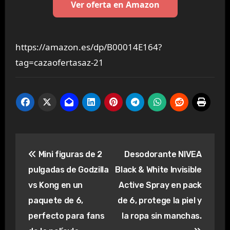
Ver oferta en Amazon
https://amazon.es/dp/B00014E164?
tag=cazaofertasaz-21
Navegación
Mini figuras de 2
Desodorante NIVEA
de
pulgadas de Godzilla
Black & White Invisible
entradas
vs Kong en un
Active Spray en pack
paquete de 6,
de 6, protege la piel y
perfecto para fans
la ropa sin manchas.