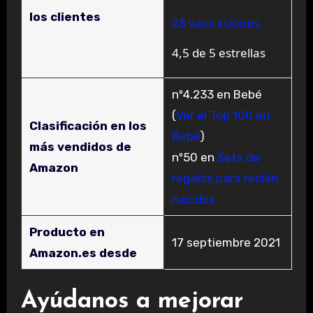
los clientes
28 valoraciones
4,5 de 5 estrellas
nº4.233 en Bebé
(
Ver el Top 100 en
Clasificación en los
Bebé
)
más vendidos de
nº50 en
Sets de
Amazon
regalos para recién
nacidos
Producto en
17 septiembre 2021
Amazon.es desde
Ayúdanos a mejorar