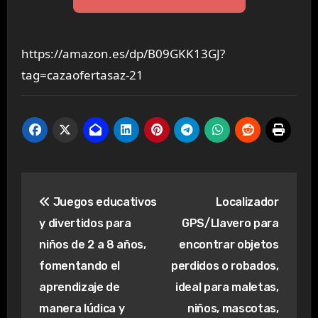
https://amazon.es/dp/B09GKK13GJ?
tag=cazaofertasaz-21
Navegación
Juegos educativos
Localizador
de
y divertidos para
GPS/Llavero para
entradas
niños de 2 a 8 años,
encontrar objetos
fomentando el
perdidos o robados,
aprendizaje de
ideal para maletas,
manera lúdica y
niños, mascotas,