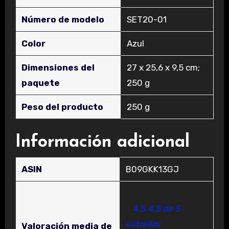
Número de modelo
‎SET20-01
Color
‎Azul
Dimensiones del
‎27 x 25,6 x 9,5 cm;
paquete
250 g
Peso del producto
‎250 g
Información adicional
ASIN
B09GKK13GJ
4,5
4,5 de 5
estrellas
Valoración media de