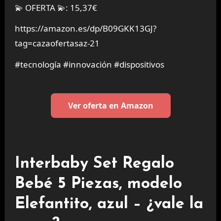
💫 OFERTA 💫: 15,37€
https://amazon.es/dp/B09GKK13GJ?
tag=cazaofertasaz-21
#tecnología #innovación #dispositivos
Ver oferta en Amazon
Interbaby Set Regalo
Bebé 5 Piezas, modelo
Elefantito, azul – ¿vale la