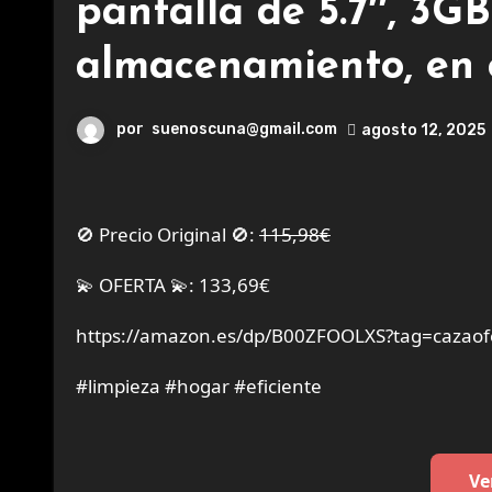
pantalla de 5.7″, 3
almacenamiento, en c
por
suenoscuna@gmail.com
agosto 12, 2025
🚫 Precio Original 🚫:
115,98€
💫 OFERTA 💫: 133,69€
https://amazon.es/dp/B00ZFOOLXS?tag=cazaof
#limpieza #hogar #eficiente
Ve