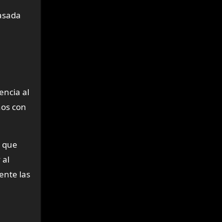
basada
encia al
hos con
s que
 al
ente las