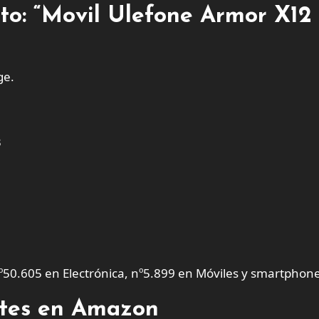
cto: “Movil Ulefone Armor X12
ge.
3
º50.605 en Electrónica, nº5.899 en Móviles y smartphone
entes en Amazon