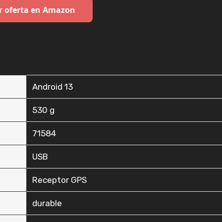
r oferta en Amazon
‎Android 13
‎530 g
‎71584
‎USB
‎Receptor GPS
‎durable