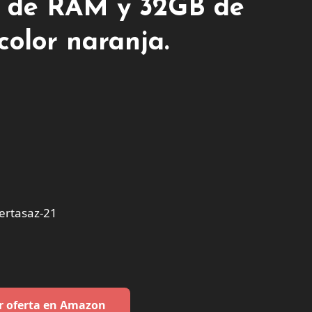
GB de RAM y 32GB de
olor naranja.
ertasaz-21
r oferta en Amazon