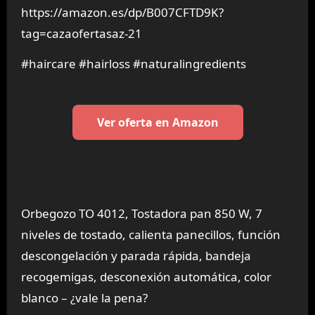
https://amazon.es/dp/B007CFTD9K?
tag=cazaofertasaz-21
#haircare #hairloss #naturalingredients
Ver oferta en Amazon
Orbegozo TO 4012, Tostadora pan 850 W, 7
niveles de tostado, calienta panecillos, función
descongelación y parada rápida, bandeja
recogemigas, desconexión automática, color
blanco – ¿vale la pena?