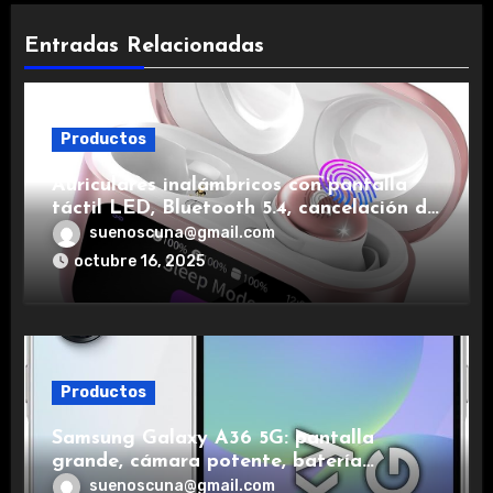
Entradas Relacionadas
Productos
Auriculares inalámbricos con pantalla
táctil LED, Bluetooth 5.4, cancelación de
ruido, impermeables y de larga duración.
suenoscuna@gmail.com
octubre 16, 2025
Productos
Samsung Galaxy A36 5G: pantalla
grande, cámara potente, batería
duradera y carga rápida para una
suenoscuna@gmail.com