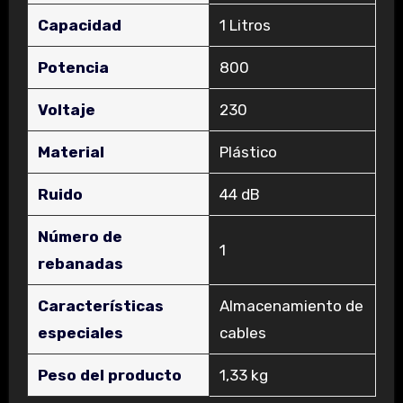
Capacidad
‎1 Litros
Potencia
‎800
Voltaje
‎230
Material
‎Plástico
Ruido
‎44 dB
Número de
‎1
rebanadas
Características
‎Almacenamiento de
especiales
cables
Peso del producto
‎1,33 kg