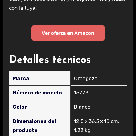
con la tuya!
Ver oferta en Amazon
Detalles técnicos
Marca
‎Orbegozo
Número de modelo
‎15773
Color
‎Blanco
Dimensiones del
‎12,5 x 36,5 x 18 cm;
producto
1,33 kg