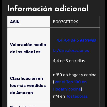
Información adicional
ASIN
B007CFTD9K
4,4
4,4 de 5 estrellas
Valoración media
6.765 valoraciones
de los clientes
4,4 de 5 estrellas
nº80 en Hogar y cocina
Clasificación en
(
Ver el Top 100 en
los más vendidos
Hogar y cocina
)
de Amazon
nº4 en
Tostadoras