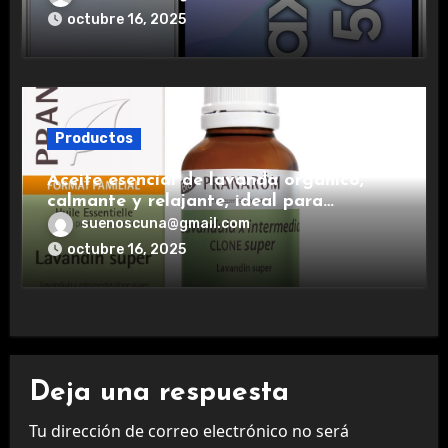
experiencia premium.
octubre 16, 2025
Productos
Aceite esencial de lavanda orgánico,
calmante y relajante, ideal para
aromaterapia.
suenoscuna@gmail.com
octubre 16, 2025
Deja una respuesta
Tu dirección de correo electrónico no será