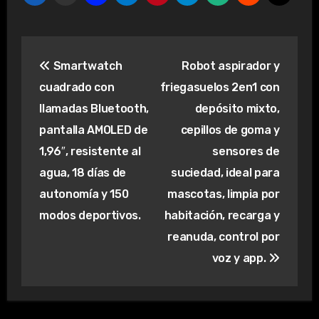
Navegación
Smartwatch
Robot aspirador y
de
cuadrado con
friegasuelos 2en1 con
entradas
llamadas Bluetooth,
depósito mixto,
pantalla AMOLED de
cepillos de goma y
1,96″, resistente al
sensores de
agua, 18 días de
suciedad, ideal para
autonomía y 150
mascotas, limpia por
modos deportivos.
habitación, recarga y
reanuda, control por
voz y app.