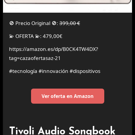
🚫 Precio Original 🚫:
399,00 €
💫 OFERTA 💫: 479,00€
https://amazon.es/dp/B0CK4TW4DX?
tag=cazaofertasaz-21
#tecnología #innovación #dispositivos
Ver oferta en Amazon
Tivoli Audio Songbook