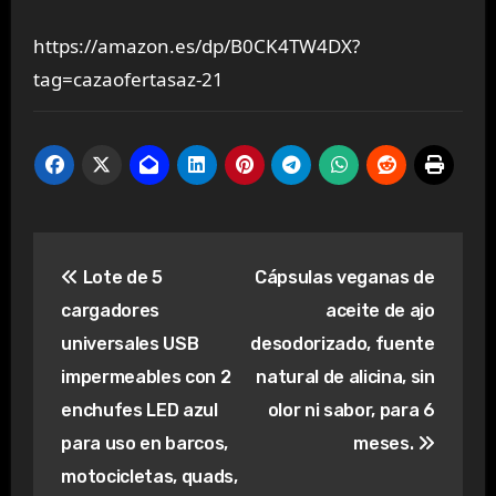
https://amazon.es/dp/B0CK4TW4DX?
tag=cazaofertasaz-21
Navegación
Lote de 5
Cápsulas veganas de
de
cargadores
aceite de ajo
entradas
universales USB
desodorizado, fuente
impermeables con 2
natural de alicina, sin
enchufes LED azul
olor ni sabor, para 6
para uso en barcos,
meses.
motocicletas, quads,