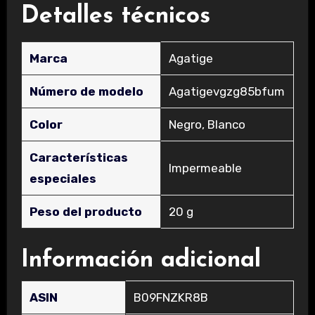
Detalles técnicos
Marca
‎Agatige
Número de modelo
‎Agatigevgzg85bfum
Color
‎Negro, Blanco
Características
‎Impermeable
especiales
Peso del producto
‎20 g
Información adicional
ASIN
B09FNZKR8B