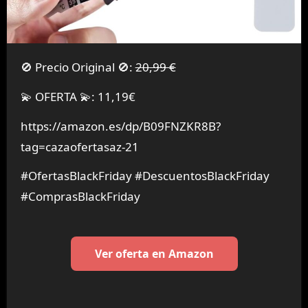
🚫 Precio Original 🚫:
20,99 €
💫 OFERTA 💫: 11,19€
https://amazon.es/dp/B09FNZKR8B?
tag=cazaofertasaz-21
#OfertasBlackFriday #DescuentosBlackFriday
#ComprasBlackFriday
Ver oferta en Amazon