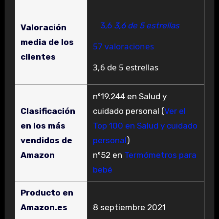
3,6
3,6 de 5 estrellas
Valoración
media de los
57 valoraciones
clientes
3,6 de 5 estrellas
nº19.244 en Salud y
Clasificación
cuidado personal (
Ver el
en los más
Top 100 en Salud y cuidado
vendidos de
personal
)
Amazon
nº52 en
Termómetros para
bebé
Producto en
Amazon.es
8 septiembre 2021