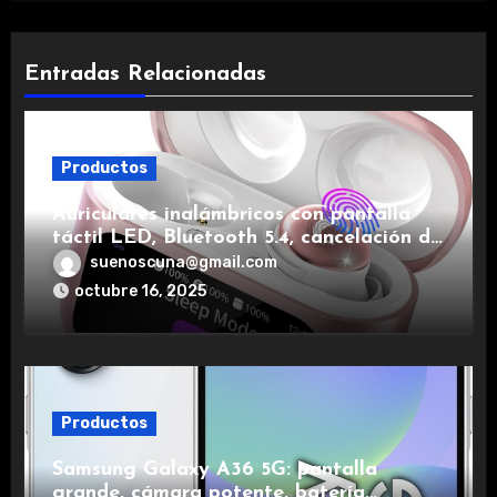
Entradas Relacionadas
Productos
Auriculares inalámbricos con pantalla
táctil LED, Bluetooth 5.4, cancelación de
ruido, impermeables y de larga duración.
suenoscuna@gmail.com
octubre 16, 2025
Productos
Samsung Galaxy A36 5G: pantalla
grande, cámara potente, batería