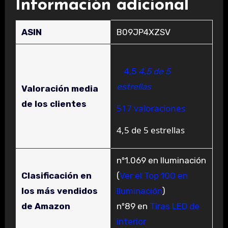
Información adicional
ASIN
B09JP4XZSV
4,5
4,5 de 5
estrellas
Valoración media
de los clientes
517 valoraciones
4,5 de 5 estrellas
nº1.069 en Iluminación
Clasificación en
(
Ver el Top 100 en
los más vendidos
Iluminación
)
de Amazon
nº89 en
Tiras LED de
interior