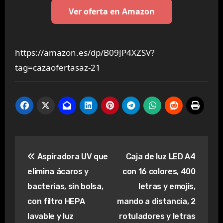
Ver oferta en Amazon
https://amazon.es/dp/B09JP4XZSV?
tag=cazaofertasaz-21
Navegación
Aspiradora UV que
Caja de luz LED A4
de
elimina ácaros y
con 16 colores, 400
entradas
bacterias, sin bolsa,
letras y emojis,
con filtro HEPA
mando a distancia, 2
lavable y luz
rotuladores y letras