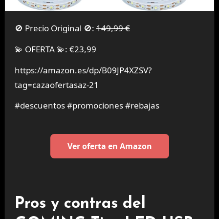
🚫 Precio Original 🚫:
149,99 €
💫 OFERTA 💫: €23,99
https://amazon.es/dp/B09JP4XZSV?
tag=cazaofertasaz-21
#descuentos #promociones #rebajas
Ver oferta en Amazon
Pros y contras del