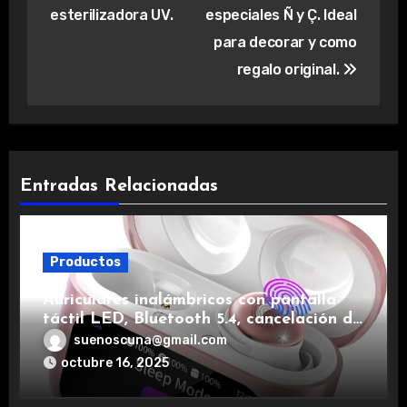
esterilizadora UV.
especiales Ñ y Ç. Ideal
para decorar y como
regalo original.
Entradas Relacionadas
Productos
Auriculares inalámbricos con pantalla
táctil LED, Bluetooth 5.4, cancelación de
ruido, impermeables y de larga duración.
suenoscuna@gmail.com
octubre 16, 2025