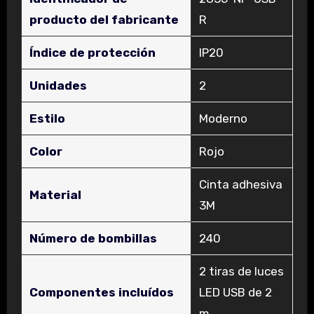
producto del fabricante
R
Índice de protección
‎IP20
Unidades
‎2
Estilo
‎Moderno
Color
‎Rojo
‎Cinta adhesiva
Material
3M
Número de bombillas
‎240
‎2 tiras de luces
Componentes incluídos
LED USB de 2
m