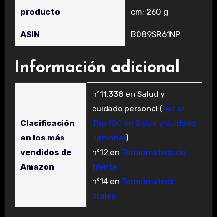
producto
cm; 260 g
ASIN
‎B089SR61NP
Información adicional
nº11.338 en Salud y
cuidado personal (
Ver el
Clasificación
Top 100 en Salud y cuidado
en los más
personal
)
vendidos de
nº12 en
Termómetros de
Amazon
frente
nº14 en
Termómetros
orales