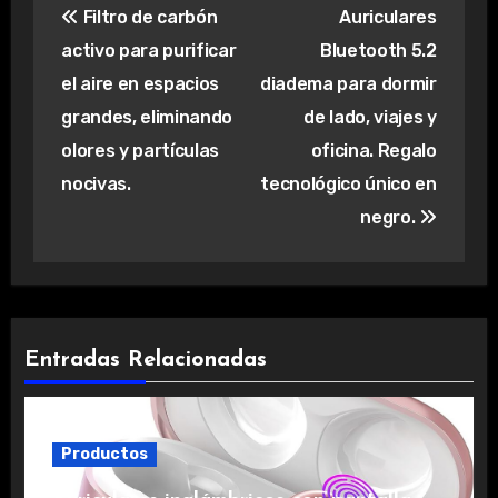
Filtro de carbón
Auriculares
de
activo para purificar
Bluetooth 5.2
entradas
el aire en espacios
diadema para dormir
grandes, eliminando
de lado, viajes y
olores y partículas
oficina. Regalo
nocivas.
tecnológico único en
negro.
Entradas Relacionadas
Productos