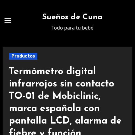
Ir
al
Sueños de Cuna
contenido
Todo para tu bebé
Productos
Termómetro digital
infrarrojos sin contacto
TO-01 de Mobiclinic,
marca española con
pantalla LCD, alarma de
fiebre y función