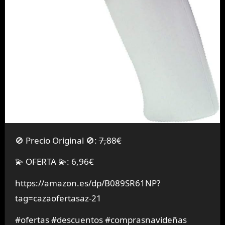
🚫 Precio Original 🚫:
7,88€
💫 OFERTA 💫: 6,96€
https://amazon.es/dp/B089SR61NP?
tag=cazaofertasaz-21
#ofertas #descuentos #comprasnavideñas