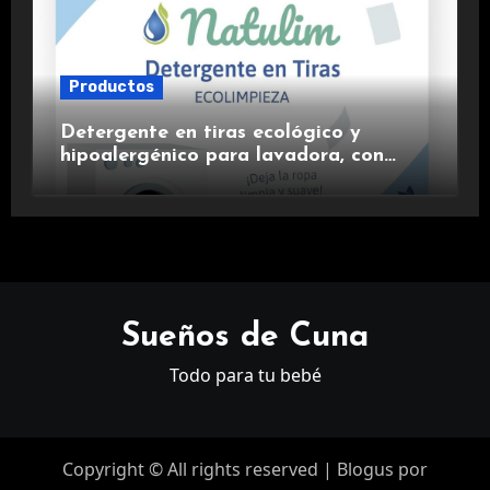
Productos
Detergente en tiras ecológico y
hipoalergénico para lavadora, con
suavizante incluido y fragancia de
lavanda.
Sueños de Cuna
Todo para tu bebé
Copyright © All rights reserved
|
Blogus
por