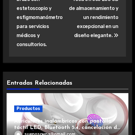
entradas
estetoscopio y
de almacenamiento y
esfigmomanómetro
un rendimiento
para servicios
excepcional en un
médicos y
diseño elegante.
consultorios.
Entradas Relacionadas
Productos
Auriculares inalámbricos con pantalla
táctil LED, Bluetooth 5.4, cancelación de
ruido, impermeables y de larga duración.
suenoscuna@gmail.com