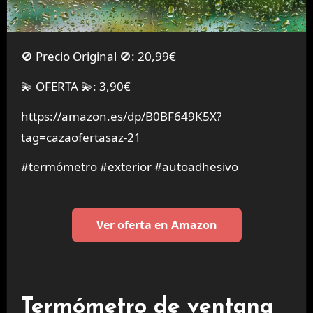
🚫 Precio Original 🚫:
20,99€
💫 OFERTA 💫: 3,90€
https://amazon.es/dp/B0BF649K5X?
tag=cazaofertasaz-21
#termómetro #exterior #autoadhesivo
Ver oferta en Amazon
Termómetro de ventana