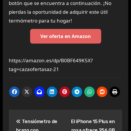
botón que se encuentra a continuación. ¡No
pierdas la oportunidad de adquirir este útil
termómetro para tu hogar!
Ver oferta en Amazon
https://amazon.es/dp/B0BF649K5X?
tag=cazaofertasaz-21
Navegación
Tensiómetro de
El iPhone 15 Plus en
de
brazo con
rosa ofrece 256 GB