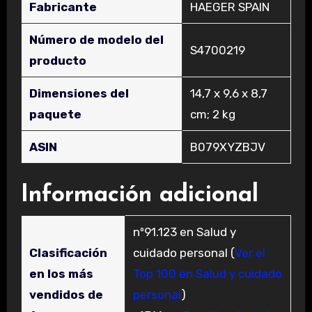
Fabricante
‎HAEGER SPAIN
Número de modelo del
‎S4700219
producto
Dimensiones del
‎14,7 x 9,6 x 8,7
paquete
cm; 2 kg
ASIN
‎B079XYZBJV
Información adicional
nº91.123 en Salud y
Clasificación
cuidado personal (
Ver el
en los más
Top 100 en Salud y cuidado
vendidos de
personal
)