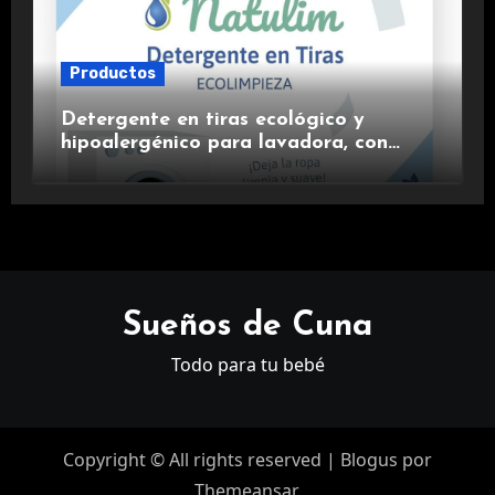
Productos
Detergente en tiras ecológico y
hipoalergénico para lavadora, con
suavizante incluido y fragancia de
lavanda.
Sueños de Cuna
Todo para tu bebé
Copyright © All rights reserved
|
Blogus
por
Themeansar
.