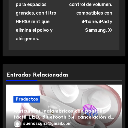
entradas
para espacios
control de volumen,
grandes, con filtro
compatibles con
HEPASilent que
iPhone, iPad y
elimina el polvo y
Samsung.
alérgenos.
Entradas Relacionadas
Productos
Auriculares inalámbricos con pantalla
táctil LED, Bluetooth 5.4, cancelación de
ruido, impermeables y de larga duración.
suenoscuna@gmail.com