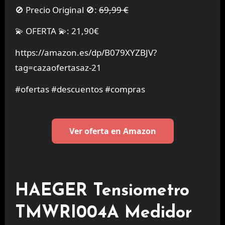
🚫 Precio Original 🚫:
69,99 €
💫 OFERTA 💫: 21,90€
https://amazon.es/dp/B079XYZBJV?
tag=cazaofertasaz-21
#ofertas #descuentos #compras
Ver oferta en Amazon
HAEGER Tensiometro
TMWRI004A Medidor