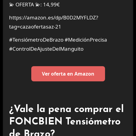
💫 OFERTA 💫: 14,99€
https://amazon.es/dp/B0D2MYFLDZ?
tag=cazaofertasaz-21
#TensiómetroDeBrazo #MediciónPrecisa
#ControlDeAjusteDelManguito
Ver oferta en Amazon
¿Vale la pena comprar el
FONCBIEN Tensiómetro
de Brazo?