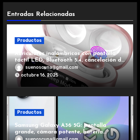
Entradas Relacionadas
Productos
Auriculares inalámbricos con pantalla
táctil LED, Bluetooth 5.4, cancelación de
ruido, impermeables y de larga duración.
suenoscuna@gmail.com
octubre 16, 2025
Productos
Samsung Galaxy A36 5G: pantalla
grande, cámara potente, batería
duradera y carga rápida para una
suenoscuna@gmail.com