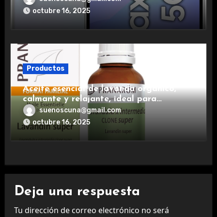
experiencia premium.
octubre 16, 2025
Productos
Aceite esencial de lavanda orgánico,
calmante y relajante, ideal para
aromaterapia.
suenoscuna@gmail.com
octubre 16, 2025
Deja una respuesta
Tu dirección de correo electrónico no será