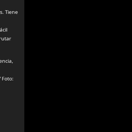
s. Tiene
ácil
rutar
encia,
Foto: