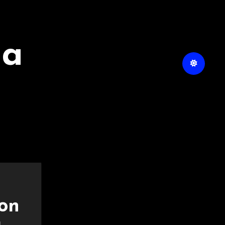
na
con