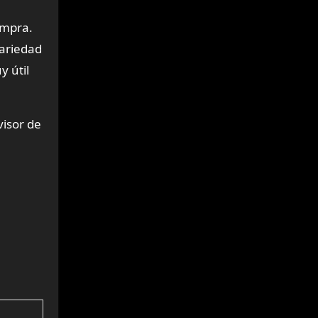
ompra.
variedad
y útil
visor de