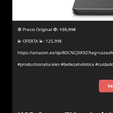
🚫 Precio Original 🚫:
135,99€
💫 OFERTA 💫: 125,99€
https://amazon.es/dp/B0CNCJXK92?tag=cazaof
#productosnaturales #bellezaholistica #cuidad
Ve