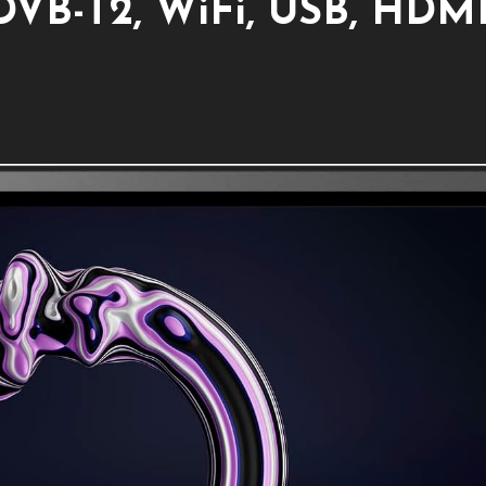
 DVB-T2, WiFi, USB, HDMI