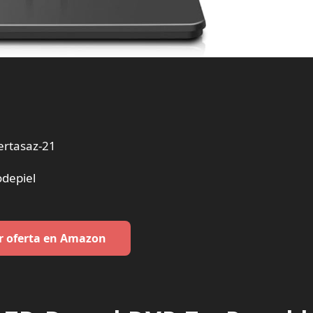
ertasaz-21
odepiel
r oferta en Amazon