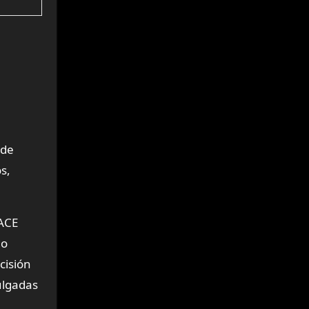
 de
s,
MACE
mo
cisión
ulgadas