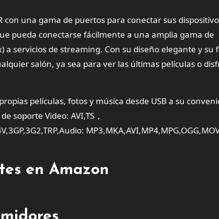
CR con una gama de puertos para conectar sus dispositivo
 que pueda conectarse fácilmente a una amplia gama de
) a servicios de streaming. Con su diseño elegante y su f
alquier salón, ya sea para ver las últimas películas o disf
ias películas, fotos y música desde USB a su conveni
de soporte Video: AVI,TS，
V,3GP,3G2,TRP,Audio: MP3,MKA,AVI,MP4,MPG,OGG,MOV 
entes en Amazon
umidores