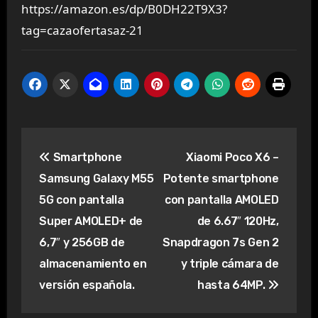
https://amazon.es/dp/B0DH22T9X3?
tag=cazaofertasaz-21
Navegación
Smartphone
Xiaomi Poco X6 –
de
Samsung Galaxy M55
Potente smartphone
entradas
5G con pantalla
con pantalla AMOLED
Super AMOLED+ de
de 6.67″ 120Hz,
6,7″ y 256GB de
Snapdragon 7s Gen 2
almacenamiento en
y triple cámara de
versión española.
hasta 64MP.