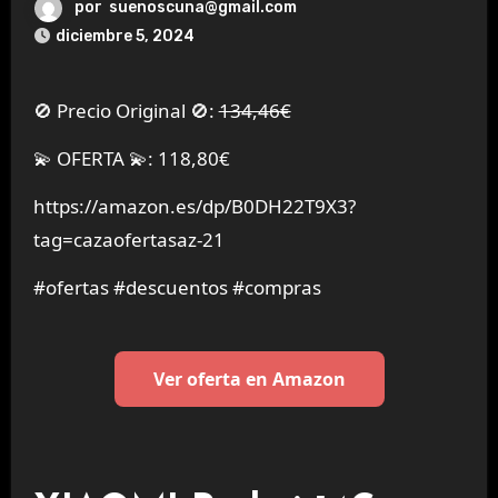
por
suenoscuna@gmail.com
diciembre 5, 2024
🚫 Precio Original 🚫:
134,46€
💫 OFERTA 💫: 118,80€
https://amazon.es/dp/B0DH22T9X3?
tag=cazaofertasaz-21
#ofertas #descuentos #compras
Ver oferta en Amazon