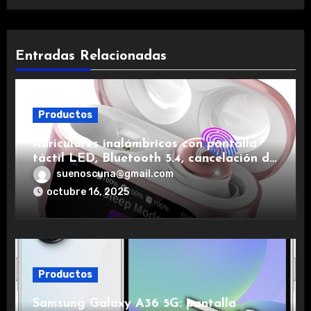
Entradas Relacionadas
Productos
Auriculares inalámbricos con pantalla
táctil LED, Bluetooth 5.4, cancelación de
ruido, impermeables y de larga duración.
suenoscuna@gmail.com
octubre 16, 2025
Productos
Samsung Galaxy A36 5G: pantalla