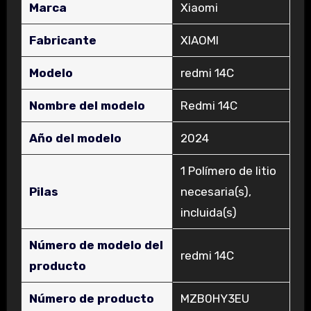
Marca
‎Xiaomi
Fabricante
‎XIAOMI
Modelo
‎redmi 14C
Nombre del modelo
‎Redmi 14C
Año del modelo
‎2024
‎1 Polímero de litio
Pilas
necesaria(s),
incluida(s)
Número de modelo del
‎redmi 14C
producto
Número de producto
‎MZB0HY3EU