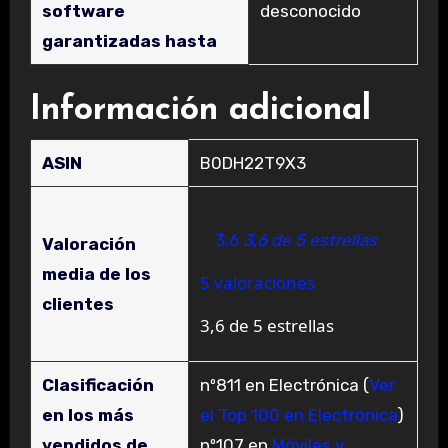
software
‎desconocido
garantizadas hasta
Información adicional
ASIN
B0DH22T9X3
3,6
3,6 de 5 estrellas
Valoración
media de los
5 valoraciones
clientes
3,6 de 5 estrellas
Clasificación
nº811 en Electrónica (
Ver
en los más
el Top 100 en Electrónica
)
vendidos de
nº107 en
Móviles y