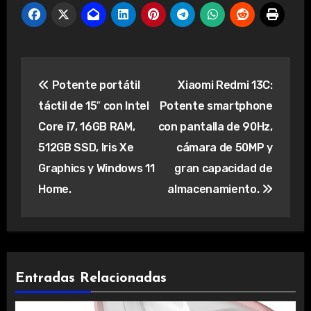
Navegación
Potente portátil
Xiaomi Redmi 13C:
de
táctil de 15″ con Intel
Potente smartphone
entradas
Core i7, 16GB RAM,
con pantalla de 90Hz,
512GB SSD, Iris Xe
cámara de 50MP y
Graphics y Windows 11
gran capacidad de
Home.
almacenamiento.
Entradas Relacionadas