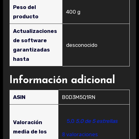
Peso del
‎400 g
producto
Actualizaciones
de software
‎desconocido
garantizadas
hasta
Información adicional
ASIN
B0D3M5Q1RN
5,0
5,0 de 5 estrellas
Valoración
media de los
8 valoraciones