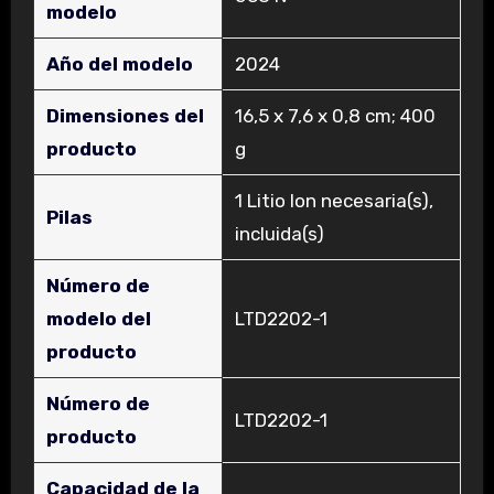
modelo
Año del modelo
‎2024
Dimensiones del
‎16,5 x 7,6 x 0,8 cm; 400
producto
g
‎1 Litio Ion necesaria(s),
Pilas
incluida(s)
Número de
modelo del
‎LTD2202-1
producto
Número de
‎LTD2202-1
producto
Capacidad de la