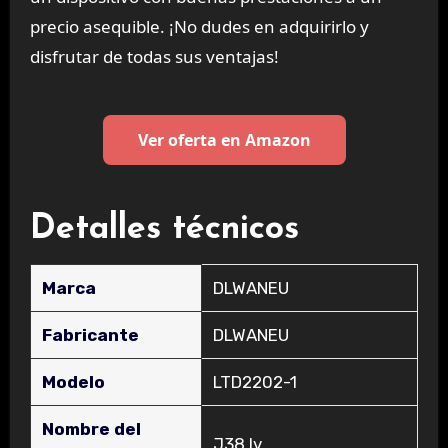
precio asequible. ¡No dudes en adquirirlo y
disfrutar de todas sus ventajas!
Ver oferta en Amazon
Detalles técnicos
Marca
‎DLWANEU
Fabricante
‎DLWANEU
Modelo
‎LTD2202-1
Nombre del
‎J38 lv