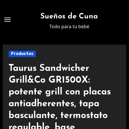
Ir
al
Sueños de Cuna
contenido
Todo para tu bebé
Productos
Taurus Sandwicher
Grill&Co GR1500X:
potente grill con placas
antiadherentes, tapa
basculante, termostato
regulable, base