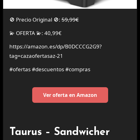
🚫 Precio Original 🚫:
59,99€
💫 OFERTA 💫: 40,99€
https://amazon.es/dp/B0DCCCG2G9?
tag=cazaofertasaz-21
#ofertas #descuentos #compras
Ver oferta en Amazon
Taurus – Sandwicher