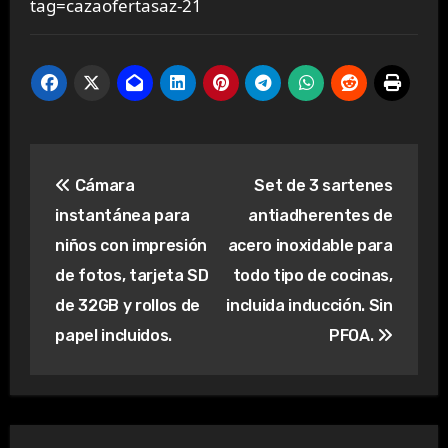
tag=cazaofertasaz-21
Navegación
Cámara
Set de 3 sartenes
de
instantánea para
antiadherentes de
entradas
niños con impresión
acero inoxidable para
de fotos, tarjeta SD
todo tipo de cocinas,
de 32GB y rollos de
incluida inducción. Sin
papel incluidos.
PFOA.