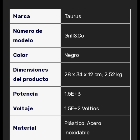
Marca
‎Taurus
Número de
‎Grill&Co
modelo
Color
‎Negro
Dimensiones
‎28 x 34 x 12 cm; 2,52 kg
del producto
Potencia
‎1.5E+3
Voltaje
‎1.5E+2 Voltios
‎Plástico, Acero
Material
inoxidable