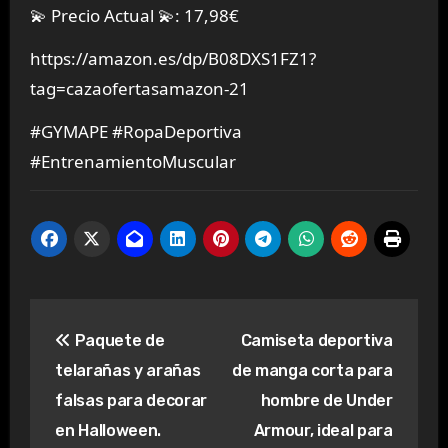
💫 Precio Actual 💫: 17,98€
https://amazon.es/dp/B08DXS1FZ1?
tag=cazaofertasamazon-21
#GYMAPE #RopaDeportiva
#EntrenamientoMuscular
Navegación
Paquete de
Camiseta deportiva
de
telarañas y arañas
de manga corta para
entradas
falsas para decorar
hombre de Under
en Halloween.
Armour, ideal para