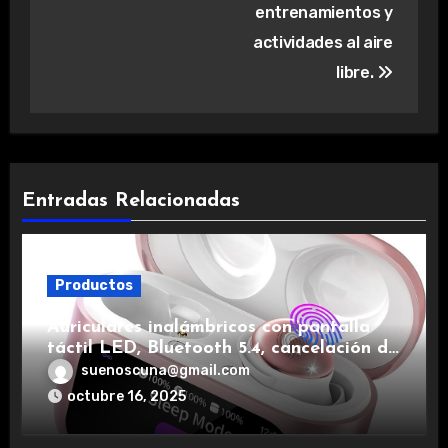
entrenamientos y
actividades al aire
libre.
Entradas Relacionadas
Productos
Auriculares inalámbricos con pantalla
táctil LED, Bluetooth 5.4, cancelación de
ruido, impermeables y de larga duración.
suenoscuna@gmail.com
octubre 16, 2025