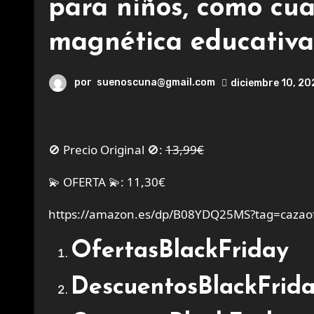
para niños, como cua
magnética educativa
por
suenoscuna@gmail.com
diciembre 10, 2
🚫 Precio Original 🚫:
13,99€
💫 OFERTA 💫: 11,30€
https://amazon.es/dp/B08YDQ25MS?tag=cazaof
OfertasBlackFriday
DescuentosBlackFrid