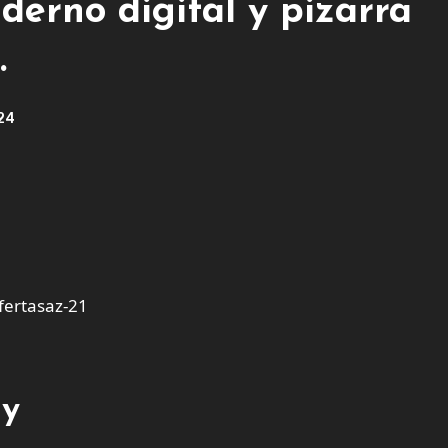
derno digital y pizarra
.
024
ertasaz-21
ay