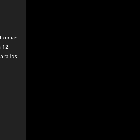
stancias
e 12
ara los