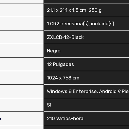
‎21,1 x 21,1 x 1,5 cm; 250 g
‎1 CR2 necesaria(s), incluida(s)
‎ZXLCD-12-Black
‎Negro
‎12 Pulgadas
‎1024 x 768 cm
‎Windows 8 Enterprise, Android 9 Pie
‎Sí
o
‎210 Vatios-hora