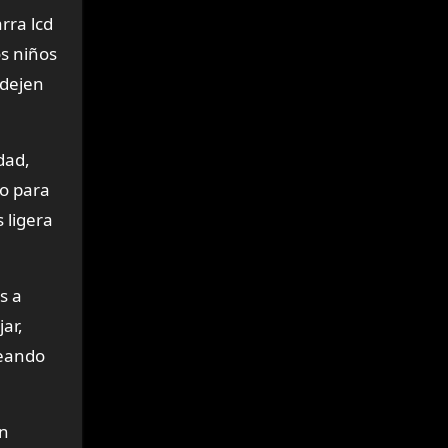
rra lcd
os niños
 dejen
dad,
lo para
 ligera
s a
ar,
teando
in