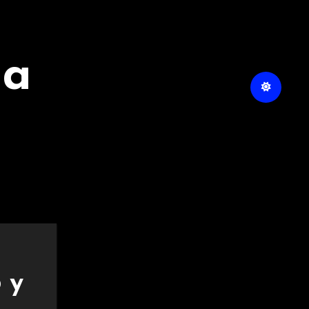
na
 y