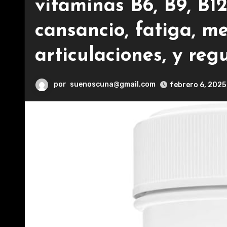
vitaminas B6, B9, B1
cansancio, fatiga, m
articulaciones, y reg
por
suenoscuna@gmail.com
febrero 6, 2025