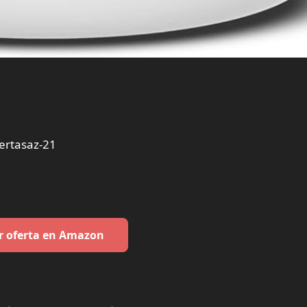
ertasaz-21
r oferta en Amazon