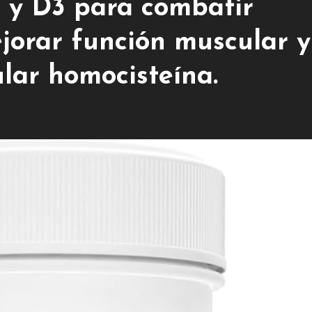
2 y D3 para combatir
ejorar función muscular y
ular homocisteína.