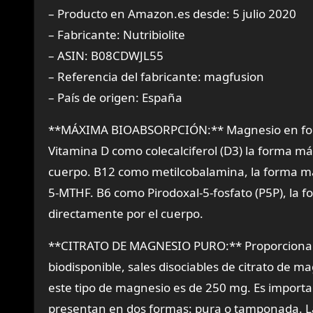
– Producto en Amazon.es desde: 5 julio 2020
– Fabricante: Nutribiolite
– ASIN: B08CDWJL55
– Referencia del fabricante: magfusion
– País de origen: España
**MÁXIMA BIOABSORPCIÓN:** Magnesio en forma
Vitamina D como colecalciferol (D3) la forma más
cuerpo. B12 como metilcobalamina, la forma má
5-MTHF. B6 como Pirodoxal-5-fosfato (P5P), la f
directamente por el cuerpo.
**CITRATO DE MAGNESIO PURO:** Proporciona la
biodisponible, sales disociables de citrato de ma
este tipo de magnesio es de 250 mg. Es importa
presentan en dos formas: pura o tamponada. L