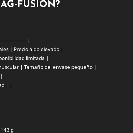
 MAG-FUSION?
—————–|
les | Precio algo elevado |
ponibilidad limitada |
y muscular | Tamaño del envase pequeño |
 |
ad | |
 143 g