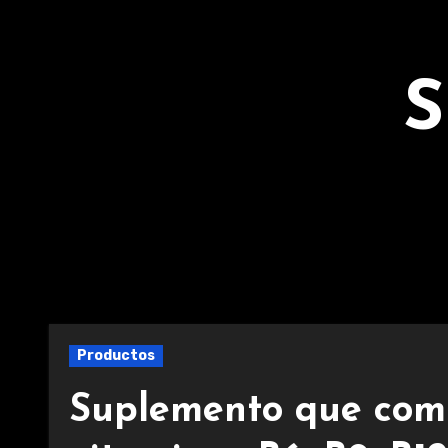
Ir
al
contenido
S
Productos
Suplemento que comb