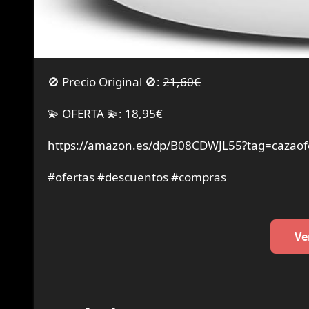
🚫 Precio Original 🚫:
21,60€
💫 OFERTA 💫: 18,95€
https://amazon.es/dp/B08CDWJL55?tag=cazaof
#ofertas #descuentos #compras
Ve