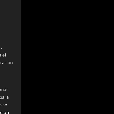
.
 el
eración
 más
 para
o se
ne un