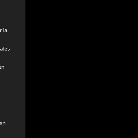
 la
cales
ón
 en