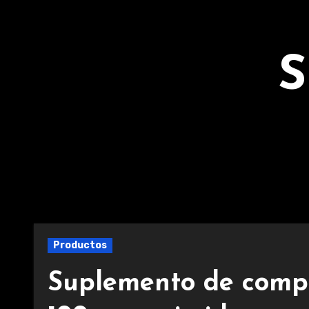
Ir
al
contenido
S
Productos
Suplemento de compl