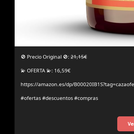
🚫 Precio Original 🚫:
21,15€
💫 OFERTA 💫: 16,59€
https://amazon.es/dp/B00020IB1S?tag=cazaofe
#ofertas #descuentos #compras
Ve