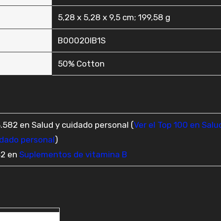
‎5,28 x 5,28 x 9,5 cm; 199,58 g
‎B00020IB1S
‎50% Cotton
.582 en Salud y cuidado personal (
Ver el Top 100 en Salu
idado personal
)
42 en
Suplementos de vitamina B