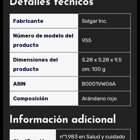
Detalles técnicos
Fabricante
‎Solgar Inc.
Número de modelo del
‎955
producto
Dimensiones del
‎5,28 x 5,28 x 9,5
producto
cm; 100 g
ASIN
‎B0001VW06A
Composición
‎Arándano rojo
Información adicional
nº1.983 en Salud y cuidado