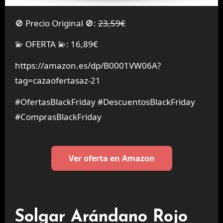
🚫 Precio Original 🚫:
23,59€
💫 OFERTA 💫: 16,89€
https://amazon.es/dp/B0001VW06A?
tag=cazaofertasaz-21
#OfertasBlackFriday #DescuentosBlackFriday
#ComprasBlackFriday
Ver oferta en Amazon
Solgar Arándano Rojo