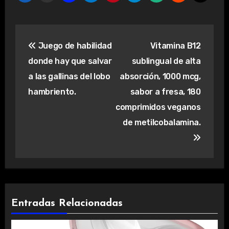
Navegación
Juego de habilidad
Vitamina B12
de
donde hay que salvar
sublingual de alta
entradas
a las gallinas del lobo
absorción, 1000 mcg,
hambriento.
sabor a fresa, 180
comprimidos veganos
de metilcobalamina.
Entradas Relacionadas