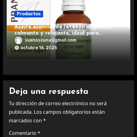
Productos
Aceite esencial de lavanda orgánico,
calmante y relajante, ideal para
aromaterapia.
suenoscuna@gmail.com
octubre 16, 2025
Deja una respuesta
Tu dirección de correo electrónico no será
publicada.
Los campos obligatorios están
marcados con
*
Comentario
*