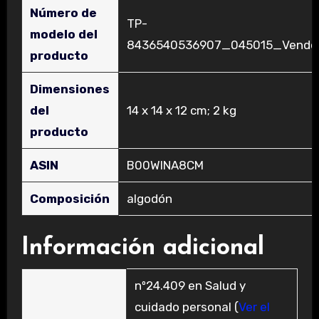
Número de
‎TP-
modelo del
8436540536907_045015_Vendo
producto
Dimensiones
del
‎14 x 14 x 12 cm; 2 kg
producto
ASIN
‎B00WINA8CM
Composición
‎algodón
Información adicional
nº24.409 en Salud y
cuidado personal (
Ver el