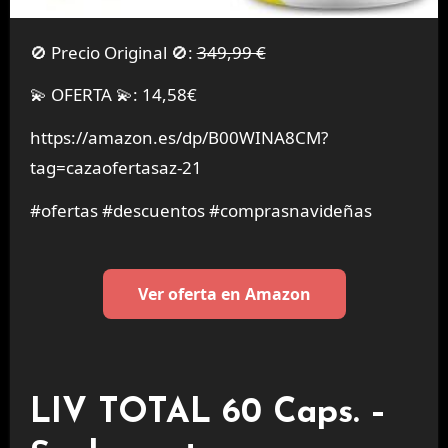
🚫 Precio Original 🚫:
349,99 €
💫 OFERTA 💫: 14,58€
https://amazon.es/dp/B00WINA8CM?
tag=cazaofertasaz-21
#ofertas #descuentos #comprasnavideñas
Ver oferta en Amazon
LIV TOTAL 60 Caps. –