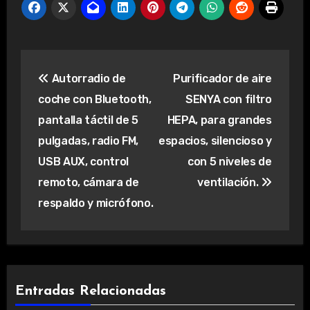
Navegación
Autorradio de
Purificador de aire
de
coche con Bluetooth,
SENYA con filtro
entradas
pantalla táctil de 5
HEPA, para grandes
pulgadas, radio FM,
espacios, silencioso y
USB AUX, control
con 5 niveles de
remoto, cámara de
ventilación.
respaldo y micrófono.
Entradas Relacionadas