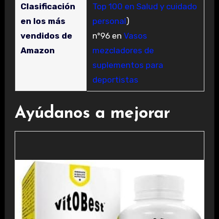
Clasificación
Top 100 en Salud y cuidado
en los más
personal
)
vendidos de
nº96 en
Vasos
Amazon
mezcladores de
suplementos para
deportistas
Ayúdanos a mejorar