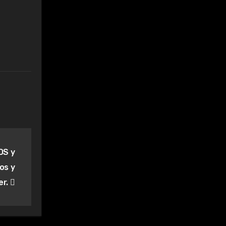
OS y
os y
er.