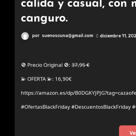
cálida y casual, con 
canguro.
por
suenoscuna@gmail.com
diciembre 11, 20
🚫 Precio Original 🚫:
37,95 €
💫 OFERTA 💫: 16,90€
https://amazon.es/dp/B0DGKYJPJG?tag=cazaofe
#OfertasBlackFriday #DescuentosBlackFriday 
Ve