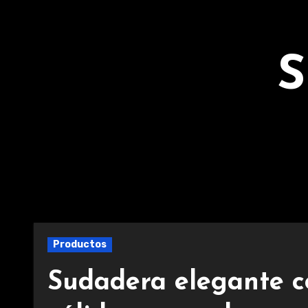
Ir
al
contenido
S
Productos
Sudadera elegante c