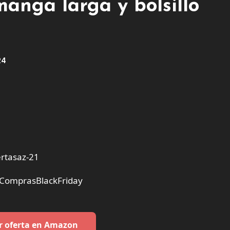
manga larga y bolsillo
24
rtasaz-21
#ComprasBlackFriday
r oferta en Amazon