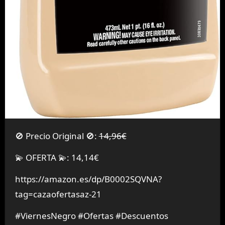
🚫 Precio Original 🚫:
14,96€
💫 OFERTA 💫: 14,14€
https://amazon.es/dp/B0002SQVNA?
tag=cazaofertasaz-21
#ViernesNegro #Ofertas #Descuentos