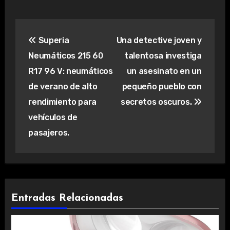
Navegación
Superia
Una detective joven y
de
Neumáticos 215 60
talentosa investiga
entradas
R17 96 V: neumáticos
un asesinato en un
de verano de alto
pequeño pueblo con
rendimiento para
secretos oscuros.
vehículos de
pasajeros.
Entradas Relacionadas