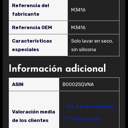
Referencia del
‎M3416
fabricante
Referencia OEM
‎M3416
Características
‎Solo lavar en seco,
especiales
sin silicona
Información adicional
ASIN
B0002SQVNA
4,6
4,6 de 5 estrellas
Valoración media
777 valoraciones
de los clientes