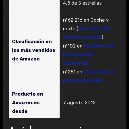
4,6 de 5 estrellas
nº62.216 en Coche y
moto (
Ver el Top 100
en Coche y moto
)
Clasificación en
nº102 en
Productos de
los más vendidos
limpieza para
de Amazon
carrocerías
nº251 en
Cuidado de la
pintura del coche
Producto en
Amazon.es
7 agosto 2012
desde