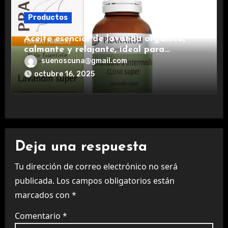
Productos
Aceite esencial de lavanda orgánico,
calmante y relajante, ideal para
aromaterapia.
suenoscuna@gmail.com
octubre 16, 2025
Deja una respuesta
Tu dirección de correo electrónico no será
publicada.
Los campos obligatorios están
marcados con
*
Comentario
*