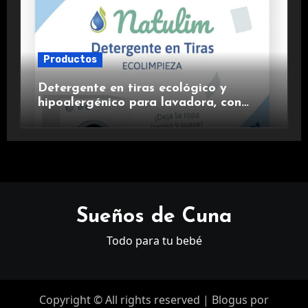
Productos
Detergente en tiras ecológico y
hipoalergénico para lavadora, con
suavizante incluido y fragancia de
lavanda.
Sueños de Cuna
Todo para tu bebé
Copyright © All rights reserved
|
Blogus
por