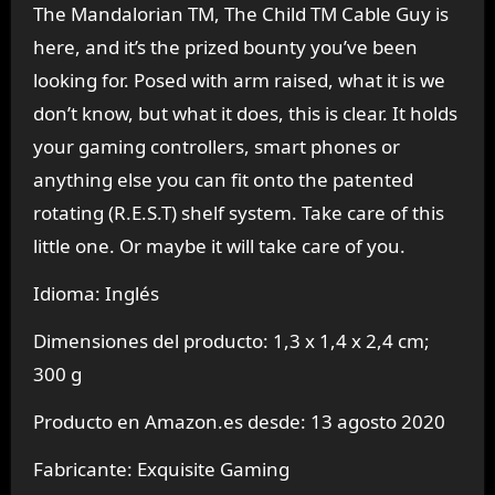
The Mandalorian TM, The Child TM Cable Guy is
here, and it’s the prized bounty you’ve been
looking for. Posed with arm raised, what it is we
don’t know, but what it does, this is clear. It holds
your gaming controllers, smart phones or
anything else you can fit onto the patented
rotating (R.E.S.T) shelf system. Take care of this
little one. Or maybe it will take care of you.
Idioma: Inglés
Dimensiones del producto: 1,3 x 1,4 x 2,4 cm;
300 g
Producto en Amazon.es desde: 13 agosto 2020
Fabricante: Exquisite Gaming