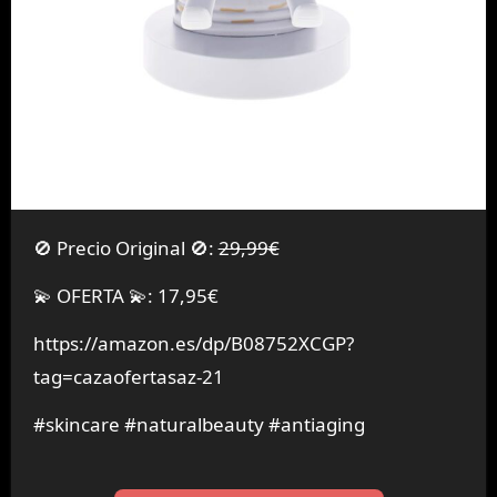
🚫 Precio Original 🚫:
29,99€
💫 OFERTA 💫: 17,95€
https://amazon.es/dp/B08752XCGP?
tag=cazaofertasaz-21
#skincare #naturalbeauty #antiaging