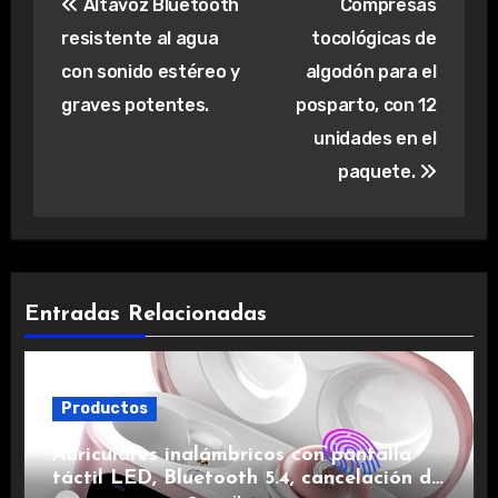
Altavoz Bluetooth
Compresas
de
resistente al agua
tocológicas de
entradas
con sonido estéreo y
algodón para el
graves potentes.
posparto, con 12
unidades en el
paquete.
Entradas Relacionadas
Productos
Auriculares inalámbricos con pantalla
táctil LED, Bluetooth 5.4, cancelación de