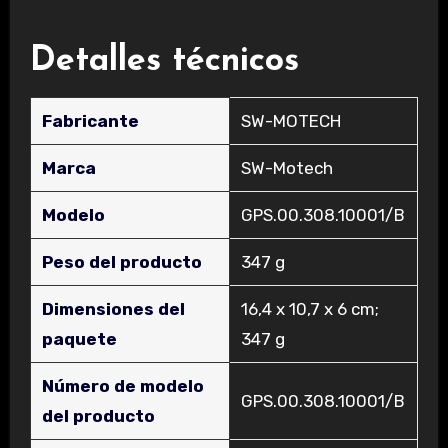
Detalles técnicos
Fabricante
‎SW-MOTECH
Marca
‎SW-Motech
Modelo
‎GPS.00.308.10001/B
Peso del producto
‎347 g
Dimensiones del
‎16,4 x 10,7 x 6 cm;
paquete
347 g
Número de modelo
‎GPS.00.308.10001/B
del producto