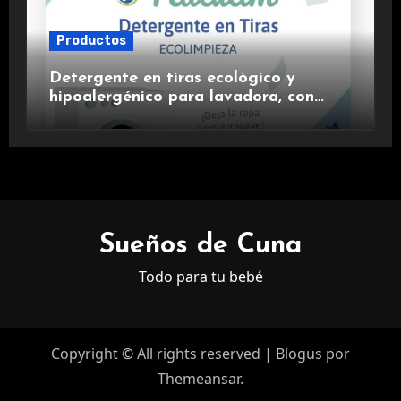
Productos
Detergente en tiras ecológico y
hipoalergénico para lavadora, con
suavizante incluido y fragancia de
lavanda.
Sueños de Cuna
Todo para tu bebé
Copyright © All rights reserved
|
Blogus
por
Themeansar
.