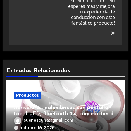
excelente opción. ¡No
esperes más y mejora
tu experiencia de
conducción con este
fantástico producto!
Entradas Relacionadas
Productos
Auriculares inalámbricos con pantalla
táctil LED, Bluetooth 5.4, cancelación de
ruido, impermeables y de larga duración.
suenoscuna@gmail.com
octubre 16, 2025