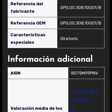
Referencia del
‎GPS.00.308.10001/B
fabricante
Referencia OEM
‎GPS.00.308.10001/B
Características
‎Giratorio
especiales
Información adicional
ASIN
B07SM99PNV
4,3
4,3 de 5
estrellas
Valoración media de los
27