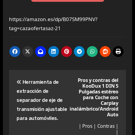
https://amazon.es/dp/B07SM99PNV?
tag=cazaofertasaz-21
Navegación
Pros y contras del
Herramienta de
KooDux 1 DIN 5
de
extracción de
Pulgadas estéreo
para Coche con
entradas
separador de eje de
Carplay
inalámbrico/Android
transmisión ajustable
Auto
para automóviles.
| Pros | Contras |
|