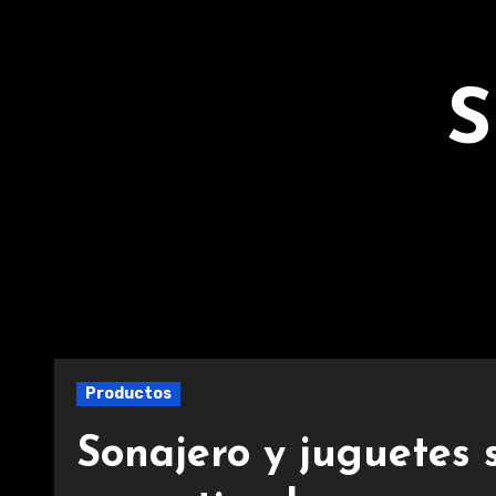
Ir
al
contenido
S
Productos
Sonajero y juguetes 