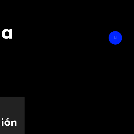
na
sión