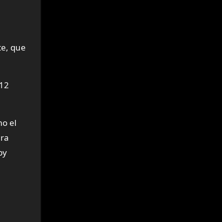
te, que
-12
mo el
ura
by