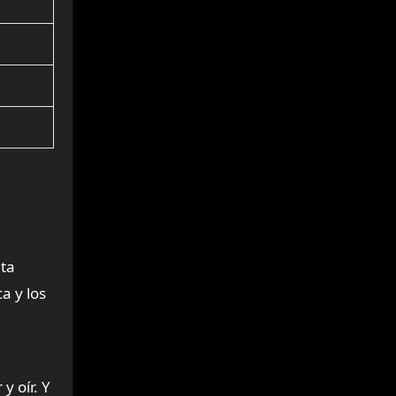
lta
a y los
y oír. Y