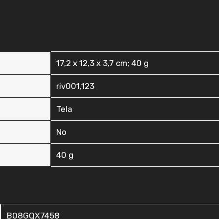
‎17,2 x 12,3 x 3,7 cm; 40 g
‎riv001,123
‎Tela
‎No
‎40 g
B08GQX7458