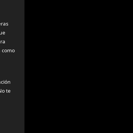
eras
que
ara
an como
ación
No te