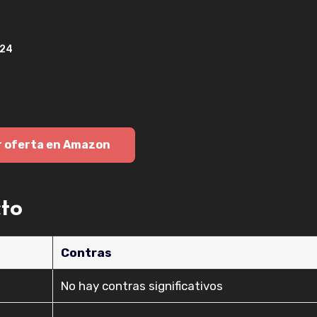
024
r oferta en Amazon
cto
Contras
No hay contras significativos