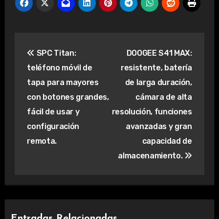
Navegación
SPC Titan:
DOOGEE S41 MAX:
de
teléfono móvil de
resistente, batería
entradas
tapa para mayores
de larga duración,
con botones grandes,
cámara de alta
fácil de usar y
resolución, funciones
configuración
avanzadas y gran
remota.
capacidad de
almacenamiento.
Entradas Relacionadas