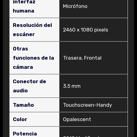
interfaz
Micrófono
humana
Resolución del
‎2460 x 1080 pixels
escáner
Otras
funciones de la
‎Trasera, Frontal
cámara
Conector de
‎3.5 mm
audio
Tamaño
‎Touchscreen-Handy
Color
‎Opalescent
Potencia