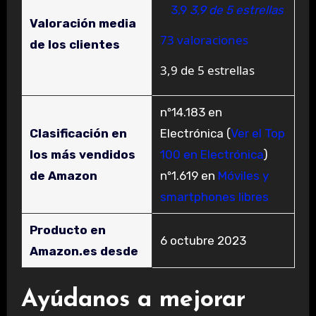
3,9
3,9 de 5 estrellas
Valoración media
73 valoraciones
de los clientes
3,9 de 5 estrellas
nº14.183 en
Clasificación en
Electrónica (
Ver el Top
los más vendidos
100 en Electrónica
)
de Amazon
nº1.619 en
Móviles y
smartphones libres
Producto en
6 octubre 2023
Amazon.es desde
Ayúdanos a mejorar