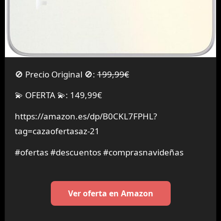
🚫 Precio Original 🚫:
199,99€
💫 OFERTA 💫: 149,99€
https://amazon.es/dp/B0CKL7FPHL?
tag=cazaofertasaz-21
#ofertas #descuentos #comprasnavideñas
Ver oferta en Amazon