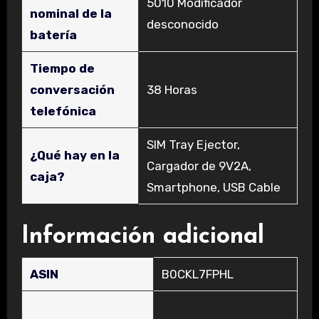
‎5010 Modificador
nominal de la
desconocido
batería
Tiempo de
conversación
‎38 Horas
telefónica
‎SIM Tray Ejector,
¿Qué hay en la
Cargador de 9V2A,
caja?
Smartphone, USB Cable
Información adicional
ASIN
B0CKL7FPHL