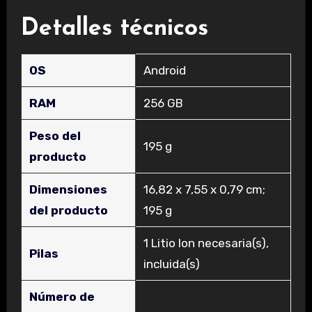
Detalles técnicos
OS
‎Android
RAM
‎256 GB
Peso del
‎195 g
producto
Dimensiones
‎16,82 x 7,55 x 0,79 cm;
del producto
195 g
‎1 Litio Ion necesaria(s),
Pilas
incluida(s)
Número de