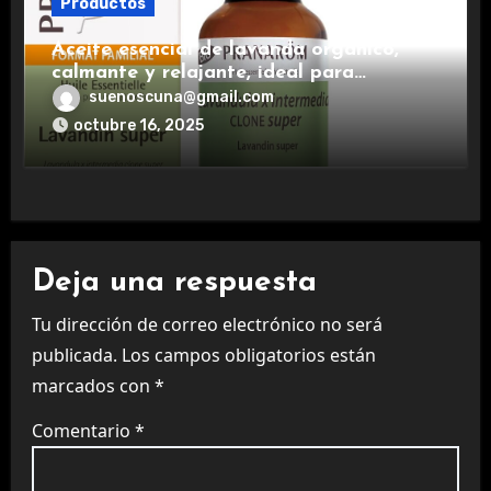
Productos
Aceite esencial de lavanda orgánico,
calmante y relajante, ideal para
aromaterapia.
suenoscuna@gmail.com
octubre 16, 2025
Deja una respuesta
Tu dirección de correo electrónico no será
publicada.
Los campos obligatorios están
marcados con
*
Comentario
*