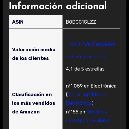
Información adicional
ASIN
B0DCC1GLZZ
4,1
4,1 de 5 estrellas
Valoración media
226 valoraciones
de los clientes
4,1 de 5 estrellas
nº1.059 en Electrónica
Clasificación en
(
Ver el Top 100 en
los más vendidos
Electrónica
)
de Amazon
nº155 en
Móviles y
smartphones libres