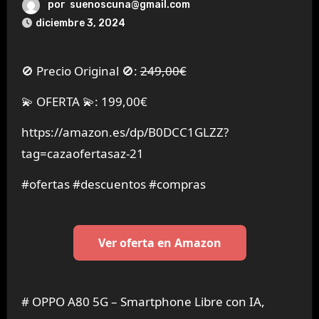
por
suenoscuna@gmail.com
diciembre 3, 2024
🚫 Precio Original 🚫:
249,00€
💫 OFERTA 💫: 199,00€
https://amazon.es/dp/B0DCC1GLZZ?
tag=cazaofertasaz-21
#ofertas #descuentos #compras
Ver oferta en Amazon
# OPPO A80 5G – Smartphone Libre con IA,