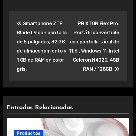
Navegación
Smartphone ZTE
PRIXTON Flex Pro:
de
Blade L9 con pantalla
Portátil convertible
entradas
de 5 pulgadas, 32 GB
con pantalla táctil de
de almacenamiento y
11.6”, Windows 11, Intel
1 GB de RAM en color
Celeron N4020, 4GB
gris.
RAM / 128GB.
Entradas Relacionadas
Productos