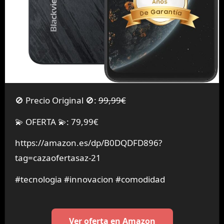
🚫 Precio Original 🚫:
99,99€
💫 OFERTA 💫: 79,99€
https://amazon.es/dp/B0DQDFD896?
tag=cazaofertasaz-21
#tecnologia #innovacion #comodidad
Ver oferta en Amazon