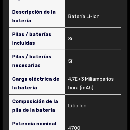
Descripción de la
‎Batería Li-Ion
batería
Pilas / baterías
‎Sí
incluidas
Pilas / baterías
‎Sí
necesarias
Carga eléctrica de
‎4.7E+3 Miliamperios
la batería
hora (mAh)
Composición de la
‎Litio Ion
pila de la batería
Potencia nominal
‎4700