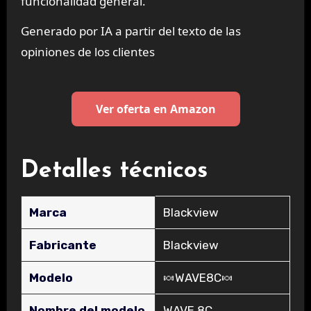
funcionalidad general.
Generado por IA a partir del texto de las
opiniones de los clientes
Ver oferta en Amazon
Detalles técnicos
Marca
‎Blackview
Fabricante
‎Blackview
Modelo
‎🍬WAVE8C🍬
Nombre del modelo
‎WAVE 8C