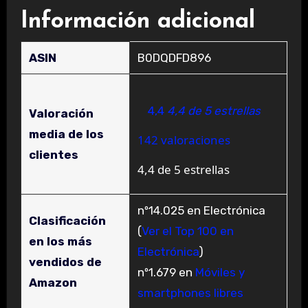
Información adicional
ASIN
B0DQDFD896
4,4
4,4 de 5 estrellas
Valoración
media de los
142 valoraciones
clientes
4,4 de 5 estrellas
nº14.025 en Electrónica
Clasificación
(
Ver el Top 100 en
en los más
Electrónica
)
vendidos de
nº1.679 en
Móviles y
Amazon
smartphones libres