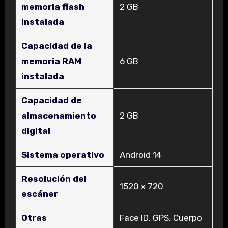
memoria flash
‎2 GB
instalada
Capacidad de la
memoria RAM
‎6 GB
instalada
Capacidad de
almacenamiento
‎2 GB
digital
Sistema operativo
‎Android 14
Resolución del
‎1520 x 720
escáner
Otras
‎Face ID, GPS, Cuerpo