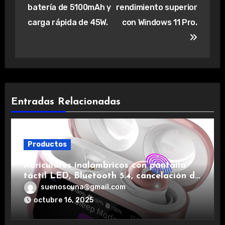
batería de 5100mAh y
rendimiento superior
carga rápida de 45W.
con Windows 11 Pro.
Entradas Relacionadas
Productos
Auriculares inalámbricos con pantalla
táctil LED, Bluetooth 5.4, cancelación de
ruido, impermeables y de larga duración.
suenoscuna@gmail.com
octubre 16, 2025