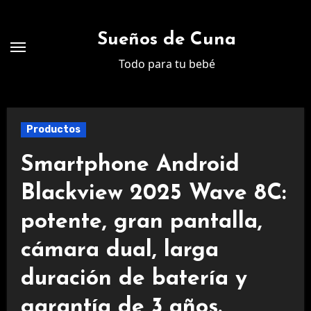
Ir
al
Sueños de Cuna
contenido
Todo para tu bebé
Productos
Smartphone Android
Blackview 2025 Wave 8C:
potente, gran pantalla,
cámara dual, larga
duración de batería y
garantía de 3 años.