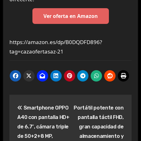
Ver oferta en Amazon
https://amazon.es/dp/B0DQDFD896?
tag=cazaofertasaz-21
Navegación
Smartphone OPPO
Portátil potente con
de
A40 con pantalla HD+
pantalla táctil FHD,
entradas
de 6.7″, cámara triple
gran capacidad de
de 50+2+8 MP,
almacenamiento y