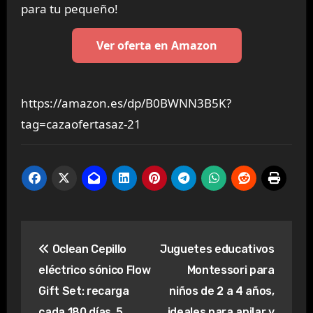
para tu pequeño!
Ver oferta en Amazon
https://amazon.es/dp/B0BWNN3B5K?
tag=cazaofertasaz-21
Navegación
Oclean Cepillo
Juguetes educativos
de
eléctrico sónico Flow
Montessori para
entradas
Gift Set: recarga
niños de 2 a 4 años,
cada 180 días, 5
ideales para apilar y