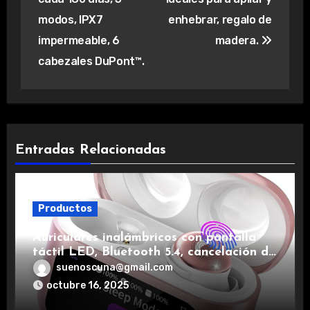
modos, IPX7
enhebrar, regalo de
impermeable, 6
madera.
cabezales DuPont™.
Entradas Relacionadas
Productos
Auriculares inalámbricos con pantalla
táctil LED, Bluetooth 5.4, cancelación de
ruido, impermeables y de larga duración.
suenoscuna@gmail.com
octubre 16, 2025