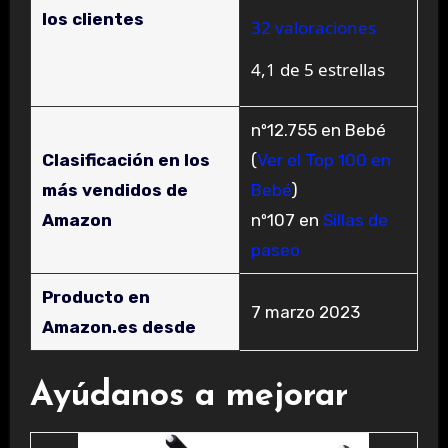
los clientes
32 valoraciones
4,1 de 5 estrellas
nº12.755 en Bebé
Clasificación en los
(
Ver el Top 100 en
más vendidos de
Bebé
)
Amazon
nº107 en
Sillas de
paseo
Producto en
7 marzo 2023
Amazon.es desde
Ayúdanos a mejorar