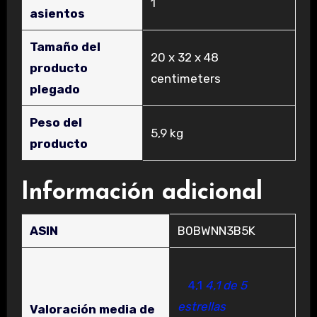
‎1
asientos
Tamaño del
‎20 x 32 x 48
producto
centimeters
plegado
Peso del
‎5,9 kg
producto
Información adicional
ASIN
B0BWNN3B5K
4,1
4,1 de 5
estrellas
Valoración media de