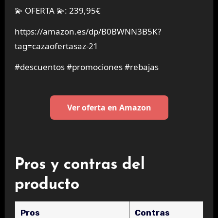
💫 OFERTA 💫: 239,95€
https://amazon.es/dp/B0BWNN3B5K?
tag=cazaofertasaz-21
#descuentos #promociones #rebajas
Ver oferta en Amazon
Pros y contras del
producto
Pros
Contras