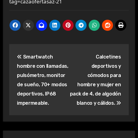
tag=cazaofertasaz-21
Navegación
Smartwatch
Calcetines
de
hombre con llamadas,
deportivos y
entradas
pulsómetro, monitor
cómodos para
de sueño, 70+ modos
hombre y mujer en
deportivos, IP68
pack de 4, de algodón
impermeable.
blanco y cálidos.