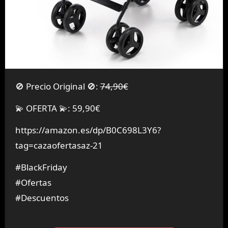
🚫 Precio Original 🚫:
74,90€
💫 OFERTA 💫: 59,90€
https://amazon.es/dp/B0C698L3Y6?
tag=cazaofertasaz-21
#BlackFriday
#Ofertas
#Descuentos