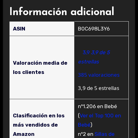
Información adicional
ASIN
B0C698L3Y6
3,9
3,9 de 5
estrellas
Valoración media de
los clientes
385 valoraciones
3,9 de 5 estrellas
nº1.206 en Bebé
Clasificación en los
(
Ver el Top 100 en
más vendidos de
Bebé
)
Amazon
nº2 en
Sillas de