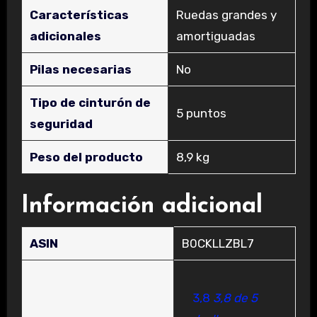
Características
‎Ruedas grandes y
adicionales
amortiguadas
Pilas necesarias
‎No
Tipo de cinturón de
‎5 puntos
seguridad
Peso del producto
‎8,9 kg
Información adicional
ASIN
B0CKLLZBL7
3,8
3,8 de 5