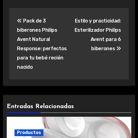
Navegación
Pack de 3
Estilo y practicidad:
de
biberones Philips
Esterilizador Philips
entradas
Avent Natural
Avent para 6
Response: perfectos
biberones
para tu bebé recién
nacido
Entradas Relacionadas
Productos