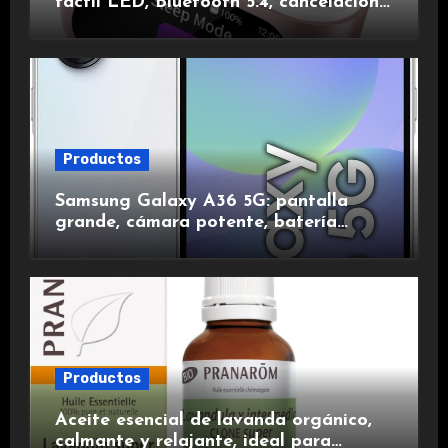
táctil LED, Bluetooth 5.4, cancelación
de ruido, impermeables y de larga
duración.
Productos
Samsung Galaxy A36 5G: pantalla
grande, cámara potente, batería
duradera y carga rápida para una
experiencia premium.
Productos
Aceite esencial de lavanda orgánico,
calmante y relajante, ideal para