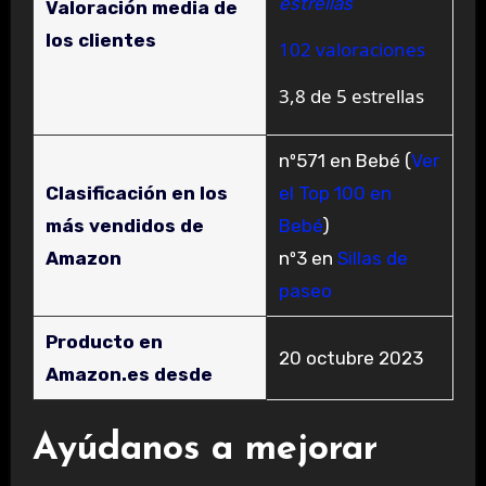
estrellas
Valoración media de
los clientes
102 valoraciones
3,8 de 5 estrellas
nº571 en Bebé (
Ver
Clasificación en los
el Top 100 en
más vendidos de
Bebé
)
Amazon
nº3 en
Sillas de
paseo
Producto en
20 octubre 2023
Amazon.es desde
Ayúdanos a mejorar