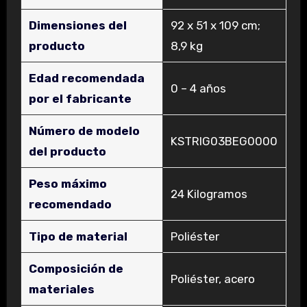
Dimensiones del
‎92 x 51 x 109 cm;
producto
8,9 kg
Edad recomendada
‎0 – 4 años
por el fabricante
Número de modelo
‎KSTRIG03BEG0000
del producto
Peso máximo
‎24 Kilogramos
recomendado
Tipo de material
‎Poliéster
Composición de
‎Poliéster, acero
materiales