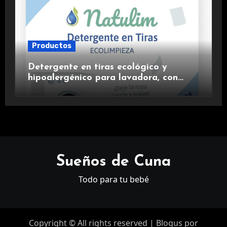
Productos
Detergente en tiras ecológico y
hipoalergénico para lavadora, con
suavizante incluido y fragancia de
lavanda.
Sueños de Cuna
Todo para tu bebé
Copyright © All rights reserved
|
Blogus
por