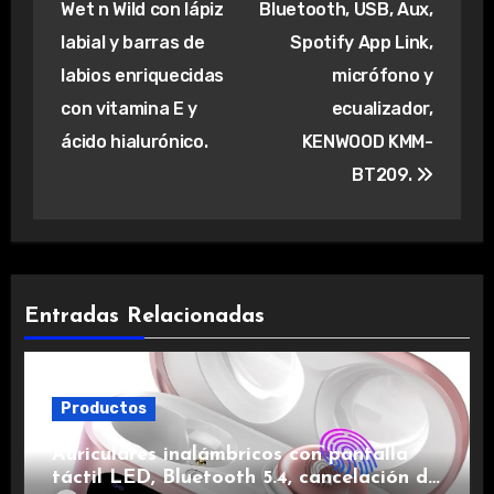
Wet n Wild con lápiz
Bluetooth, USB, Aux,
entradas
labial y barras de
Spotify App Link,
labios enriquecidas
micrófono y
con vitamina E y
ecualizador,
ácido hialurónico.
KENWOOD KMM-
BT209.
Entradas Relacionadas
Productos
Auriculares inalámbricos con pantalla
táctil LED, Bluetooth 5.4, cancelación de