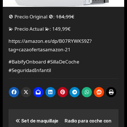
🚫 Precio Original 🚫:
184,99€
💫 Precio Actual 💫: 149,99€
https://amazon.es/dp/B07RYWKS9Z?
tag=cazaofertasamazon-21
#BabifyOnboard #SillaDeCoche
#SeguridadInfantil
Navegación
Set de maquillaje
Radio para coche con
de