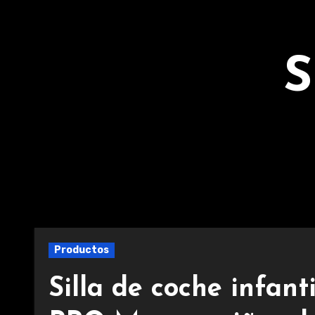
Ir
al
contenido
S
Productos
Silla de coche infa