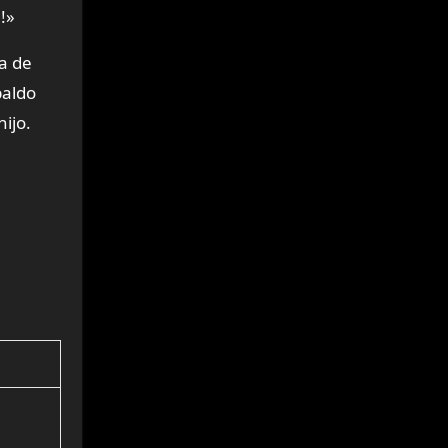
!»
a de
paldo
hijo.