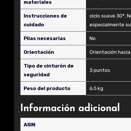
materiales
Instrucciones de
‎ciclo suave 30°, 
cuidado
especialmente sua
Pilas necesarias
‎No
Orientación
‎Orientación haci
Tipo de cinturón de
‎3 puntos
seguridad
Peso del producto
‎6,5 kg
Información adicional
ASIN