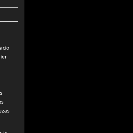
acio
ier
es
es
bezas