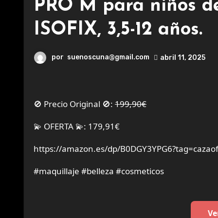
PRO M para niños de 
ISOFIX, 3,5-12 años.
por
suenoscuna@gmail.com
abril 11, 2025
🚫 Precio Original 🚫:
199,90€
💫 OFERTA 💫: 179,91€
https://amazon.es/dp/B0DGY3YPG6?tag=cazaof
#maquillaje #belleza #cosmeticos
Ve