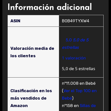
Información adicional
ASIN
B0B49TYXW4
5,0
5,0 de 5
estrellas
Valoración media de
los clientes
1 valoración
5,0 de 5 estrellas
nº11.008 en Bebé
Clasificación en los
(
Ver el Top 100 en
más vendidos de
Bebé
)
Amazon
nº158 en
Sillas de