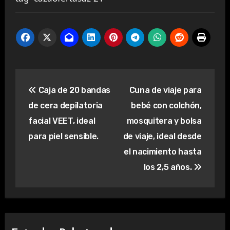
Navegación
Caja de 20 bandas
Cuna de viaje para
de
de cera depilatoria
bebé con colchón,
entradas
facial VEET, ideal
mosquitera y bolsa
para piel sensible.
de viaje, ideal desde
el nacimiento hasta
los 2,5 años.