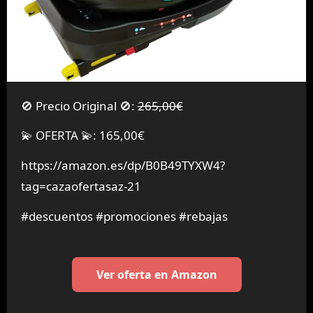
🚫 Precio Original 🚫:
265,00€
💫 OFERTA 💫: 165,00€
https://amazon.es/dp/B0B49TYXW4?
tag=cazaofertasaz-21
#descuentos #promociones #rebajas
Ver oferta en Amazon