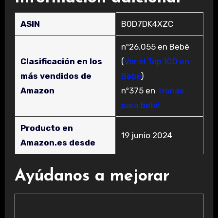
ASIN
B0D7DK4XZC
nº26.055 en Bebé
Clasificación en los
(
Ver el Top 100 en
más vendidos de
Bebé
)
Amazon
nº375 en
Tronas
para bebé
Producto en
19 junio 2024
Amazon.es desde
Ayúdanos a mejorar