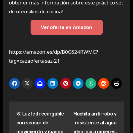
obtener más información sobre este práctico set
de utensilios de cocina!
Ver oferta en Amazon
https://amazon.es/dp/B0C624RWMC?
tag=cazaofertasaz-21
Navegación
Luz led recargable
Mochila antirrobo y
de
con sensor de
resistente al agua
entradas
movimiento y mando
ideal para mujeres,