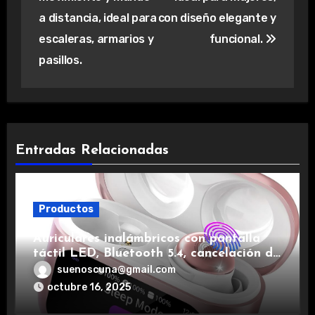
a distancia, ideal para
con diseño elegante y
escaleras, armarios y
funcional.
pasillos.
Entradas Relacionadas
Productos
Auriculares inalámbricos con pantalla
táctil LED, Bluetooth 5.4, cancelación de
ruido, impermeables y de larga duración.
suenoscuna@gmail.com
octubre 16, 2025