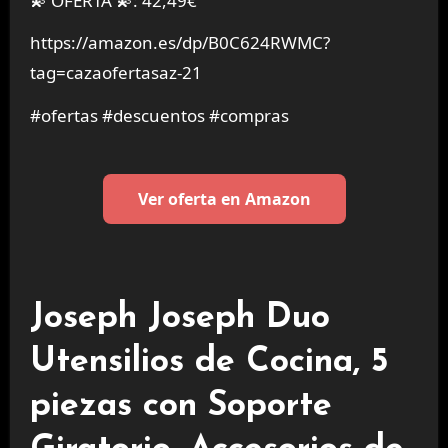
💫 OFERTA 💫: 42,49€
https://amazon.es/dp/B0C624RWMC?
tag=cazaofertasaz-21
#ofertas #descuentos #compras
Ver oferta en Amazon
Joseph Joseph Duo
Utensilios de Cocina, 5
piezas con Soporte