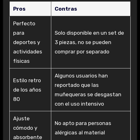
Pros
Contras
Perfecto
para
Solo disponible en un set de
deportes y
3 piezas, no se pueden
actividades
comprar por separado
físicas
Algunos usuarios han
Estilo retro
reportado que las
de los años
muñequeras se desgastan
80
con el uso intensivo
Ajuste
No apto para personas
cómodo y
alérgicas al material
absorbente