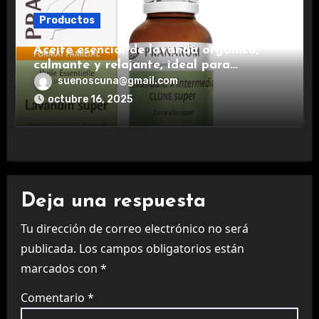
Productos
Aceite esencial de lavanda orgánico,
calmante y relajante, ideal para
aromaterapia.
suenoscuna@gmail.com
octubre 16, 2025
Deja una respuesta
Tu dirección de correo electrónico no será
publicada.
Los campos obligatorios están
marcados con
*
Comentario
*