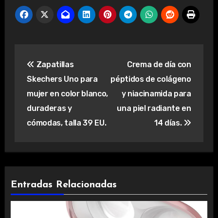
Navegación
Zapatillas
Crema de día con
de
Skechers Uno para
péptidos de colágeno
entradas
mujer en color blanco,
y niacinamida para
duraderas y
una piel radiante en
cómodas, talla 39 EU.
14 días.
Entradas Relacionadas