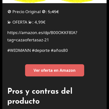
🚫 Precio Original 🚫:
5,45€
💫 OFERTA 💫: 4,99€
https://amazon.es/dp/B00OKKF8IA?
tag=cazaofertasaz-21
#WIDMANN #deporte #años80
Ver oferta en Amazon
Pros y contras del
producto