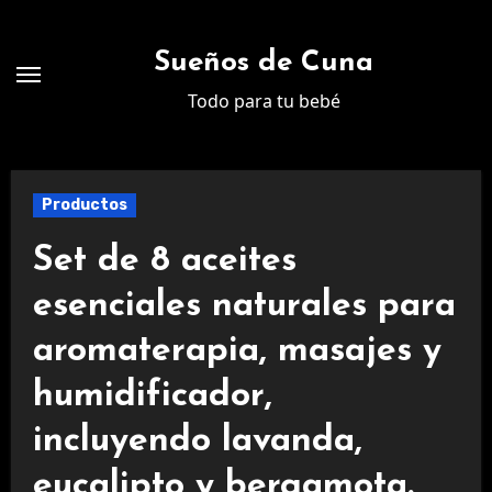
Ir
al
Sueños de Cuna
contenido
Todo para tu bebé
Productos
Set de 8 aceites
esenciales naturales para
aromaterapia, masajes y
humidificador,
incluyendo lavanda,
eucalipto y bergamota.