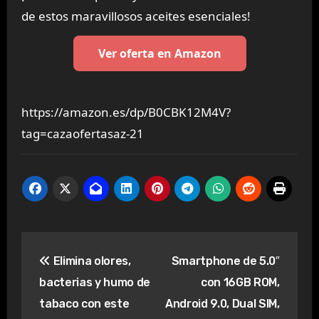
de estos maravillosos aceites esenciales!
Ver oferta en Amazon
https://amazon.es/dp/B0CBK12M4V?
tag=cazaofertasaz-21
Navegación
Elimina olores,
Smartphone de 5.0″
de
bacterias y humo de
con 16GB ROM,
entradas
tabaco con este
Android 9.0, Dual SIM,