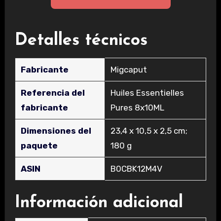
Detalles técnicos
Fabricante
‎Migcaput
Referencia del
‎Huiles Essentielles
fabricante
Pures 8x10ML
Dimensiones del
‎23,4 x 10,5 x 2,5 cm;
paquete
180 g
ASIN
‎B0CBK12M4V
Información adicional