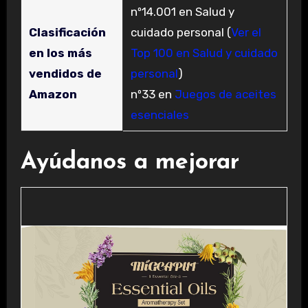
nº14.001 en Salud y
Clasificación
cuidado personal (
Ver el
en los más
Top 100 en Salud y cuidado
vendidos de
personal
)
Amazon
nº33 en
Juegos de aceites
esenciales
Ayúdanos a mejorar