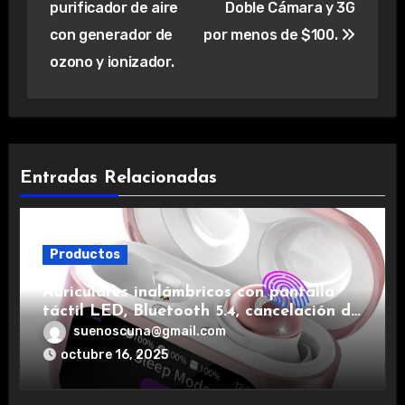
purificador de aire
Doble Cámara y 3G
con generador de
por menos de $100.
ozono y ionizador.
Entradas Relacionadas
Productos
Auriculares inalámbricos con pantalla
táctil LED, Bluetooth 5.4, cancelación de
ruido, impermeables y de larga duración.
suenoscuna@gmail.com
octubre 16, 2025