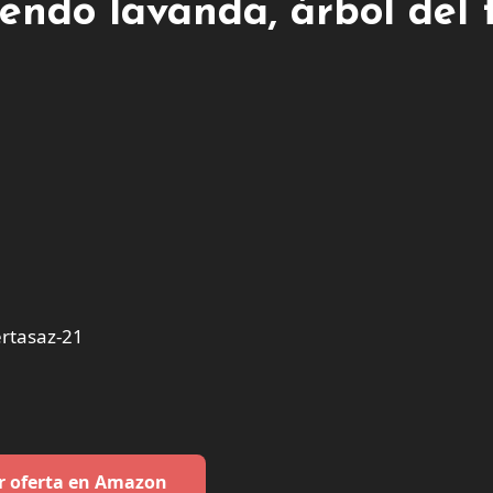
endo lavanda, árbol del t
rtasaz-21
r oferta en Amazon