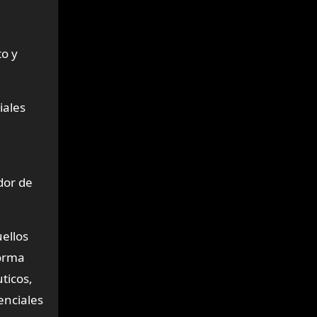
to y
iales
dor de
ellos
forma
ticos,
enciales