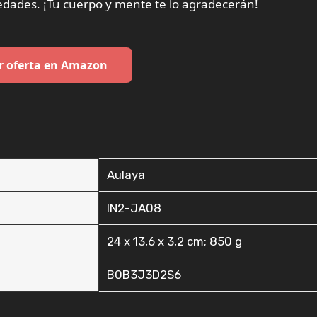
iedades. ¡Tu cuerpo y mente te lo agradecerán!
r oferta en Amazon
‎Aulaya
‎IN2-JA08
‎24 x 13,6 x 3,2 cm; 850 g
‎B0B3J3D2S6