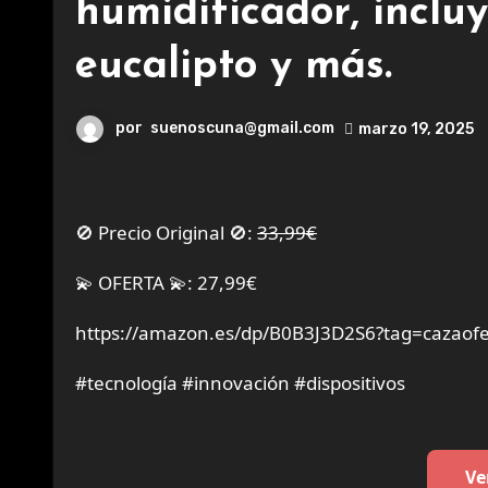
humidificador, incluy
eucalipto y más.
por
suenoscuna@gmail.com
marzo 19, 2025
🚫 Precio Original 🚫:
33,99€
💫 OFERTA 💫: 27,99€
https://amazon.es/dp/B0B3J3D2S6?tag=cazaofe
#tecnología #innovación #dispositivos
Ve