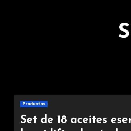
Ir
al
contenido
S
Productos
Set de 18 aceites ese