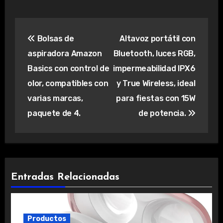
Navegación
Bolsas de
Altavoz portátil con
de
aspiradora Amazon
Bluetooth, luces RGB,
entradas
Basics con control de
impermeabilidad IPX6
olor, compatibles con
y True Wireless, ideal
varias marcas,
para fiestas con 15W
paquete de 4.
de potencia.
Entradas Relacionadas
Productos