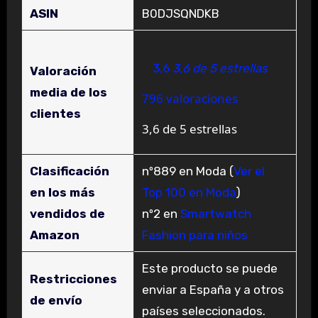
ASIN
B0DJSQNDKB
3,6
3,6 de 5 estrellas
Valoración
media de los
796 valoraciones
clientes
3,6 de 5 estrellas
Clasificación
nº889 en Moda (
Ver el
en los más
Top 100 en Moda
)
vendidos de
nº2 en
Smartwatch
Amazon
Fashion para niños
Este producto se puede
Restricciones
enviar a España y a otros
de envío
países seleccionados.