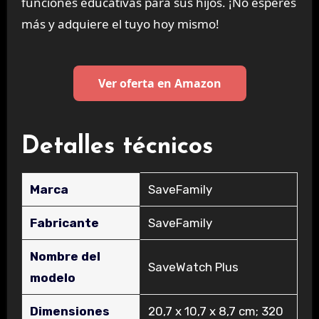
funciones educativas para sus hijos. ¡No esperes
más y adquiere el tuyo hoy mismo!
Ver oferta en Amazon
Detalles técnicos
Marca
‎SaveFamily
Fabricante
‎SaveFamily
Nombre del
‎SaveWatch Plus
modelo
Dimensiones
‎20,7 x 10,7 x 8,7 cm; 320