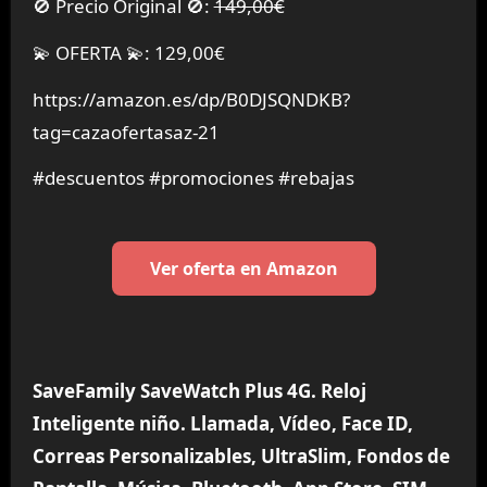
🚫 Precio Original 🚫:
149,00€
💫 OFERTA 💫: 129,00€
https://amazon.es/dp/B0DJSQNDKB?
tag=cazaofertasaz-21
#descuentos #promociones #rebajas
Ver oferta en Amazon
SaveFamily SaveWatch Plus 4G. Reloj
Inteligente niño. Llamada, Vídeo, Face ID,
Correas Personalizables, UltraSlim, Fondos de