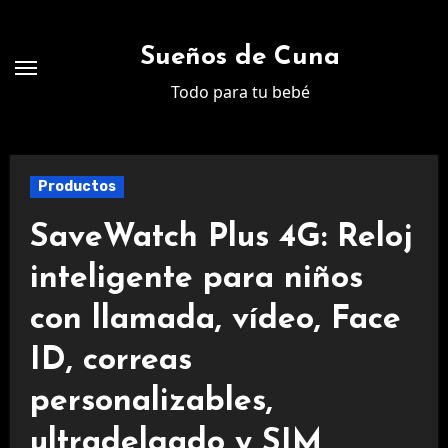
Ir
al
Sueños de Cuna
contenido
Todo para tu bebé
Productos
SaveWatch Plus 4G: Reloj
inteligente para niños
con llamada, vídeo, Face
ID, correas
personalizables,
ultradelgado y SIM