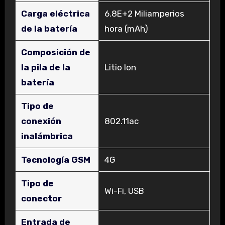
Carga eléctrica
‎6.8E+2 Miliamperios
de la batería
hora (mAh)
Composición de
la pila de la
‎Litio Ion
batería
Tipo de
conexión
‎802.11ac
inalámbrica
Tecnología GSM
‎4G
Tipo de
‎Wi-Fi, USB
conector
Entrada de