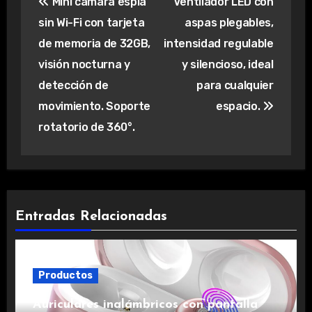
Mini cámara espía
Ventilador LED con
de
sin Wi-Fi con tarjeta
aspas plegables,
entradas
de memoria de 32GB,
intensidad regulable
visión nocturna y
y silencioso, ideal
detección de
para cualquier
movimiento. Soporte
espacio.
rotatorio de 360°.
Entradas Relacionadas
Productos
Auriculares inalámbricos con pantalla