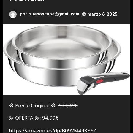
por
suenoscuna@gmail.com
marzo 6, 2025
🚫 Precio Original 🚫:
133,49€
💫 OFERTA 💫: 94,99€
https://amazon.es/dp/B09VM49K86?