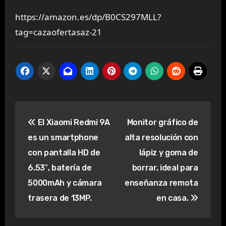
https://amazon.es/dp/B0CS297MLL?
tag=cazaofertasaz-21
Navegación
El Xiaomi Redmi 9A
Monitor gráfico de
de
es un smartphone
alta resolución con
entradas
con pantalla HD de
lápiz y goma de
6.53″, batería de
borrar, ideal para
5000mAh y cámara
enseñanza remota
trasera de 13MP.
en casa.