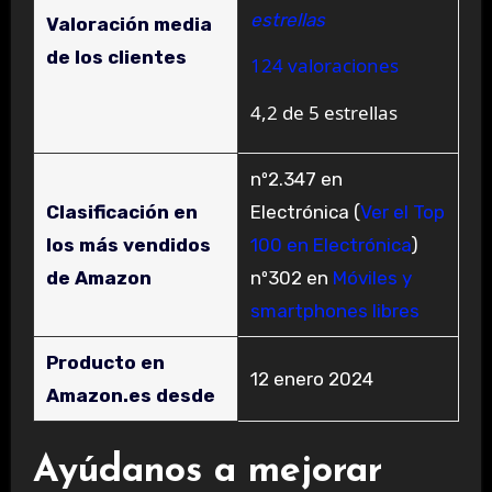
estrellas
Valoración media
de los clientes
124 valoraciones
4,2 de 5 estrellas
nº2.347 en
Clasificación en
Electrónica (
Ver el Top
los más vendidos
100 en Electrónica
)
de Amazon
nº302 en
Móviles y
smartphones libres
Producto en
12 enero 2024
Amazon.es desde
Ayúdanos a mejorar