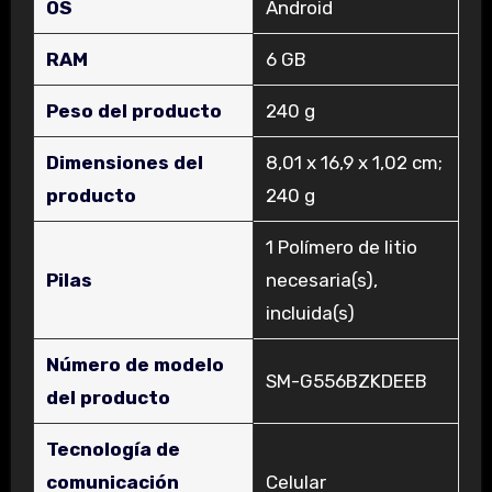
OS
‎Android
RAM
‎6 GB
Peso del producto
‎240 g
Dimensiones del
‎8,01 x 16,9 x 1,02 cm;
producto
240 g
‎1 Polímero de litio
Pilas
necesaria(s),
incluida(s)
Número de modelo
‎SM-G556BZKDEEB
del producto
Tecnología de
comunicación
‎Celular