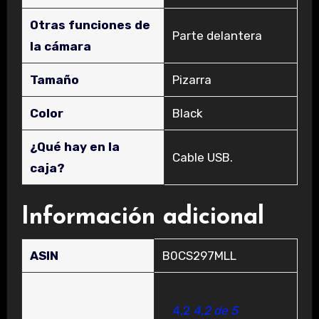
Otras funciones de
‎Parte delantera
la cámara
Tamaño
‎Pizarra
Color
‎Black
¿Qué hay en la
‎Cable USB.
caja?
Información adicional
ASIN
B0CS297MLL
4,2
4,2 de 5