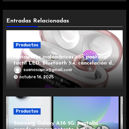
Entradas Relacionadas
Productos
Auriculares inalámbricos con pantalla
táctil LED, Bluetooth 5.4, cancelación de
ruido, impermeables y de larga duración.
suenoscuna@gmail.com
octubre 16, 2025
Productos
Samsung Galaxy A36 5G: pantalla