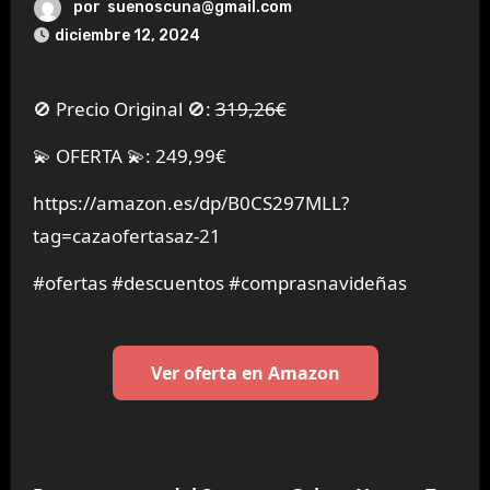
por
suenoscuna@gmail.com
diciembre 12, 2024
🚫 Precio Original 🚫:
319,26€
💫 OFERTA 💫: 249,99€
https://amazon.es/dp/B0CS297MLL?
tag=cazaofertasaz-21
#ofertas #descuentos #comprasnavideñas
Ver oferta en Amazon