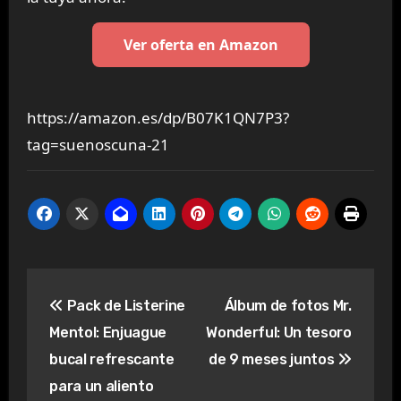
Ver oferta en Amazon
https://amazon.es/dp/B07K1QN7P3?
tag=suenoscuna-21
Navegación
Pack de Listerine
Álbum de fotos Mr.
de
Mentol: Enjuague
Wonderful: Un tesoro
entradas
bucal refrescante
de 9 meses juntos
para un aliento