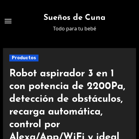
Ir
al
Sueños de Cuna
contenido
Todo para tu bebé
Productos
Robot aspirador 3 en 1
con potencia de 2200Pa,
detección de obstáculos,
recarga automática,
control por
Alexa/App/WiFi y ideal