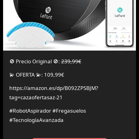
🚫 Precio Original 🚫:
239,99€
💫 OFERTA 💫: 109,99€
https://amazon.es/dp/B092ZPSBJM?
tag=cazaofertasaz-21
#RobotAspirador #Fregasuelos
#TecnologíaAvanzada