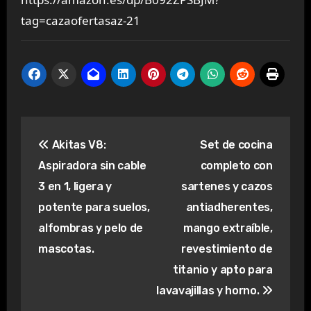
tag=cazaofertasaz-21
Navegación
Akitas V8:
Set de cocina
de
Aspiradora sin cable
completo con
entradas
3 en 1, ligera y
sartenes y cazos
potente para suelos,
antiadherentes,
alfombras y pelo de
mango extraíble,
mascotas.
revestimiento de
titanio y apto para
lavavajillas y horno.