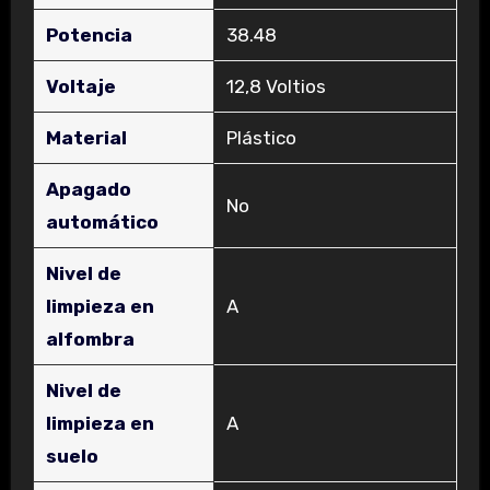
Potencia
‎38.48
Voltaje
‎12,8 Voltios
Material
‎Plástico
Apagado
‎No
automático
Nivel de
limpieza en
‎A
alfombra
Nivel de
limpieza en
‎A
suelo