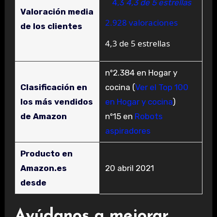
4,3
4,3 de 5 estrellas
Valoración media
2.928 valoraciones
de los clientes
4,3 de 5 estrellas
nº2.384 en Hogar y
Clasificación en
cocina (
Ver el Top 100
los más vendidos
en Hogar y cocina
)
de Amazon
nº15 en
Robots
aspiradores
Producto en
Amazon.es
20 abril 2021
desde
Ayúdanos a mejorar